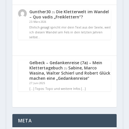
Gunther30
Die Kletterwelt im Wandel
zu
– Quo vadis „Freiklettern“?
23. März 2026
Ehrlich gesagt spricht mir dein Text aus der Seele, weil
ich diesen Wandel am Fels in den letzten Jahren
selbst…
Gelbeck – Gedankenreise (7a) – Mein
Klettertagebuch
Sabine, Marco
zu
Wasina, Walter Schierl und Robert Glück
machen eine „Gedankenreise“
27. Juni 2025
[…] Topos: Topo und weitere Infos […]
META