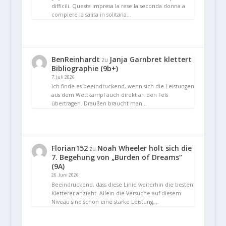
difficili. Questa impresa la rese la seconda donna a
compiere la salita in solitaria…
BenReinhardt
Janja Garnbret klettert
zu
Bibliographie (9b+)
7. Juli 2026
Ich finde es beeindruckend, wenn sich die Leistungen
aus dem Wettkampf auch direkt an den Fels
übertragen. Draußen braucht man…
Florian152
Noah Wheeler holt sich die
zu
7. Begehung von „Burden of Dreams“
(9A)
26. Juni 2026
Beeindruckend, dass diese Linie weiterhin die besten
Kletterer anzieht. Allein die Versuche auf diesem
Niveau sind schon eine starke Leistung.…