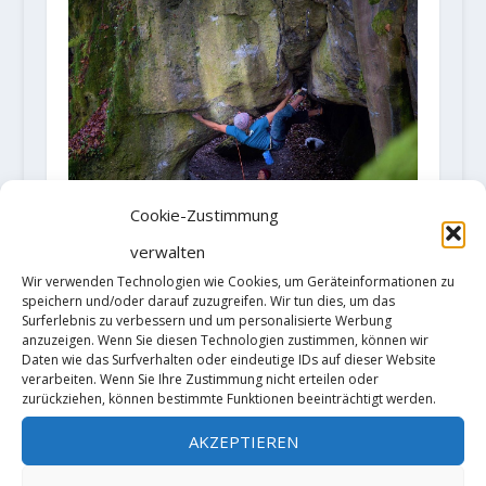
Cookie-Zustimmung
verwalten
Freizeit- und Kletterregelungen in
Deutschland während der
Wir verwenden Technologien wie Cookies, um Geräteinformationen zu
speichern und/oder darauf zuzugreifen. Wir tun dies, um das
Coronakrise – Update
Surferlebnis zu verbessern und um personalisierte Werbung
20. April 2020
anzuzeigen. Wenn Sie diesen Technologien zustimmen, können wir
Daten wie das Surfverhalten oder eindeutige IDs auf dieser Website
verarbeiten. Wenn Sie Ihre Zustimmung nicht erteilen oder
zurückziehen, können bestimmte Funktionen beeinträchtigt werden.
AKZEPTIEREN