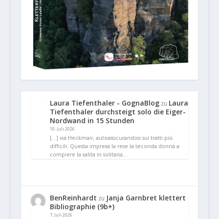
Laura Tiefenthaler - GognaBlog
Laura
zu
Tiefenthaler durchsteigt solo die Eiger-
Nordwand in 15 Stunden
10. Juli 2026
[…] via Heckmair, autoassicurandosi sui tratti più
difficili. Questa impresa la rese la seconda donna a
compiere la salita in solitaria…
BenReinhardt
Janja Garnbret klettert
zu
Bibliographie (9b+)
7. Juli 2026