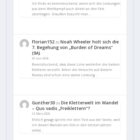
Ich finde es beeindruckend, wenn sich die Leistungen
aus dem Wettkampf auch direkt an den Fels
übertragen. Draußen braucht man…
Florian152
Noah Wheeler holt sich die
zu
7. Begehung von „Burden of Dreams“
(9A)
26. Juni 2026
Beeindruckend, dass diese Linie weiterhin die besten
Kletterer anzieht. Allein die Versuche auf diesem
Niveau sind schon eine starke Leistung.…
Gunther30
Die Kletterwelt im Wandel
zu
– Quo vadis „Freiklettern“?
23. März 2026
Ehrlich gesagt spricht mir dein Text aus der Seele, weil
ich diesen Wandel am Fels in den letzten Jahren
selbst…