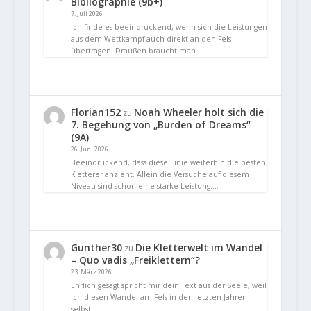
Bibliographie (9b+)
7. Juli 2026
Ich finde es beeindruckend, wenn sich die Leistungen
aus dem Wettkampf auch direkt an den Fels
übertragen. Draußen braucht man…
Florian152
Noah Wheeler holt sich die
zu
7. Begehung von „Burden of Dreams“
(9A)
26. Juni 2026
Beeindruckend, dass diese Linie weiterhin die besten
Kletterer anzieht. Allein die Versuche auf diesem
Niveau sind schon eine starke Leistung.…
Gunther30
Die Kletterwelt im Wandel
zu
– Quo vadis „Freiklettern“?
23. März 2026
Ehrlich gesagt spricht mir dein Text aus der Seele, weil
ich diesen Wandel am Fels in den letzten Jahren
selbst…