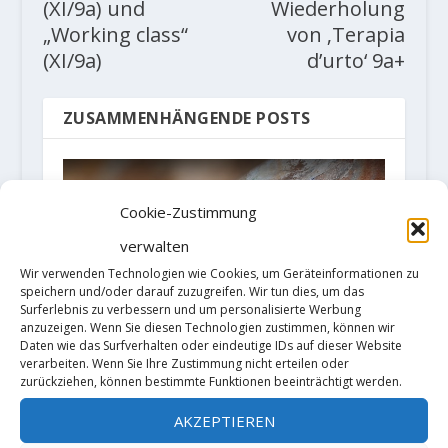
(XI/9a) und
Wiederholung
„Working class“
von ‚Terapia
(XI/9a)
d’urto‘ 9a+
ZUSAMMENHÄNGENDE POSTS
Cookie-Zustimmung
verwalten
Wir verwenden Technologien wie Cookies, um Geräteinformationen zu
speichern und/oder darauf zuzugreifen. Wir tun dies, um das
Surferlebnis zu verbessern und um personalisierte Werbung
anzuzeigen. Wenn Sie diesen Technologien zustimmen, können wir
Daten wie das Surfverhalten oder eindeutige IDs auf dieser Website
verarbeiten. Wenn Sie Ihre Zustimmung nicht erteilen oder
zurückziehen, können bestimmte Funktionen beeinträchtigt werden.
AKZEPTIEREN
Margo Hayes, Paige Claassen und
Emily Harrington beim Klettern