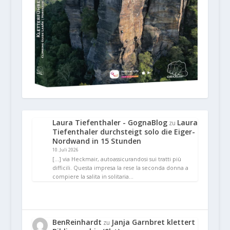
Laura Tiefenthaler - GognaBlog
Laura
zu
Tiefenthaler durchsteigt solo die Eiger-
Nordwand in 15 Stunden
10. Juli 2026
[…] via Heckmair, autoassicurandosi sui tratti più
difficili. Questa impresa la rese la seconda donna a
compiere la salita in solitaria…
BenReinhardt
Janja Garnbret klettert
zu