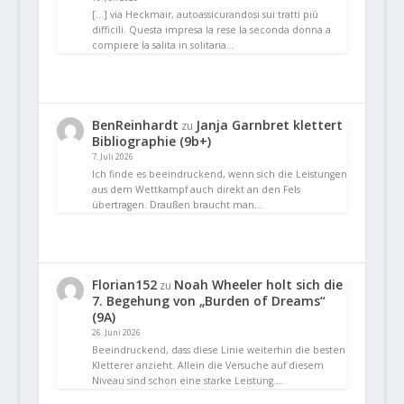
[…] via Heckmair, autoassicurandosi sui tratti più
difficili. Questa impresa la rese la seconda donna a
compiere la salita in solitaria…
BenReinhardt
Janja Garnbret klettert
zu
Bibliographie (9b+)
7. Juli 2026
Ich finde es beeindruckend, wenn sich die Leistungen
aus dem Wettkampf auch direkt an den Fels
übertragen. Draußen braucht man…
Florian152
Noah Wheeler holt sich die
zu
7. Begehung von „Burden of Dreams“
(9A)
26. Juni 2026
Beeindruckend, dass diese Linie weiterhin die besten
Kletterer anzieht. Allein die Versuche auf diesem
Niveau sind schon eine starke Leistung.…