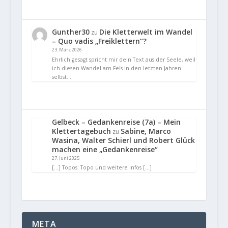
Gunther30
Die Kletterwelt im Wandel
zu
– Quo vadis „Freiklettern“?
23. März 2026
Ehrlich gesagt spricht mir dein Text aus der Seele, weil
ich diesen Wandel am Fels in den letzten Jahren
selbst…
Gelbeck – Gedankenreise (7a) – Mein
Klettertagebuch
Sabine, Marco
zu
Wasina, Walter Schierl und Robert Glück
machen eine „Gedankenreise“
27. Juni 2025
[…] Topos: Topo und weitere Infos […]
META