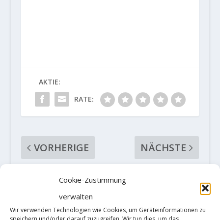
AKTIE:
RATE:
VORHERIGE
NÄCHSTE
Patrick Tirler
Neuer
Cookie-Zustimmung
klettert „Kein
Kletterführer
verwalten
Licht, Kein
Mittelsachsen
Schatten“ 9a
erschienen!
Wir verwenden Technologien wie Cookies, um Geräteinformationen zu
speichern und/oder darauf zuzugreifen. Wir tun dies, um das