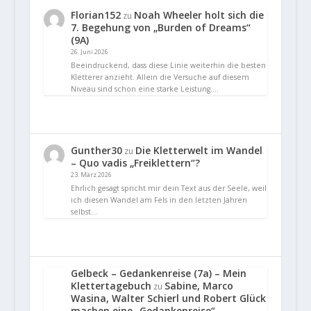
Florian152
Noah Wheeler holt sich die
zu
7. Begehung von „Burden of Dreams“
(9A)
26. Juni 2026
Beeindruckend, dass diese Linie weiterhin die besten
Kletterer anzieht. Allein die Versuche auf diesem
Niveau sind schon eine starke Leistung.…
Gunther30
Die Kletterwelt im Wandel
zu
– Quo vadis „Freiklettern“?
23. März 2026
Ehrlich gesagt spricht mir dein Text aus der Seele, weil
ich diesen Wandel am Fels in den letzten Jahren
selbst…
Gelbeck – Gedankenreise (7a) – Mein
Klettertagebuch
Sabine, Marco
zu
Wasina, Walter Schierl und Robert Glück
machen eine „Gedankenreise“