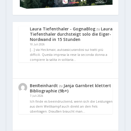
Laura Tiefenthaler - GognaBlog
Laura
zu
Tiefenthaler durchsteigt solo die Eiger-
Nordwand in 15 Stunden
10. Juli 2026
[…] via Heckmair, autoassicurandosi sui tratti più
difficili. Questa impresa la rese la seconda donna a
compiere la salita in solitaria…
BenReinhardt
Janja Garnbret klettert
zu
Bibliographie (9b+)
7. Juli 2026
Ich finde es beeindruckend, wenn sich die Leistungen
aus dem Wettkampf auch direkt an den Fels
übertragen. Draußen braucht man…