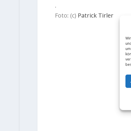
.
Foto: (c)
Patrick Tirler
Wir
und
um 
kön
ver
bes