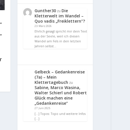
Gunther30
Die
zu
Kletterwelt im Wandel –
Quo vadis „Freiklettern“?
“
23. März 2026
Ehrlich gesagt spricht mir dein Text
“
aus der Seele, weil ich diesen
Wandel am Fels in den letzten
Jahren selbst…
r
Gelbeck – Gedankenreise
(7a) – Mein
Klettertagebuch
zu
Sabine, Marco Wasina,
Walter Schierl und Robert
Glück machen eine
„Gedankenreise“
27. Juni 2025
[…] Topos: Topo und weitere Infos
[…]