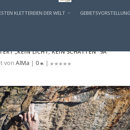
ESTEN KLETTEREIEN DER WELT
GEBIETSVORSTELLUN
TERT „KEIN LICHT, KEIN SCHATTEN“ 9A
t von
AlMa
|
0
|