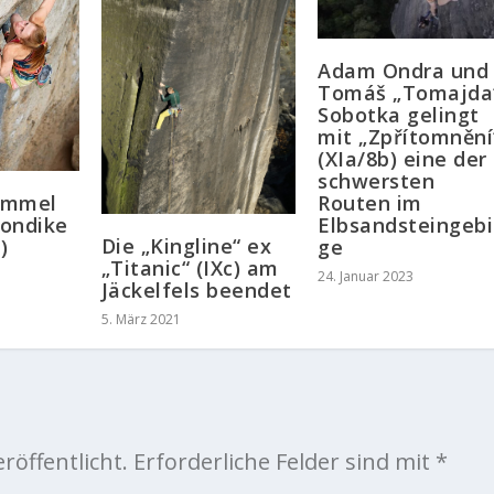
Adam Ondra und
Tomáš „Tomajda
Sobotka gelingt
mit „Zpřítomnění
(XIa/8b) eine der
schwersten
emmel
Routen im
londike
Elbsandsteingebi
Die „Kingline“ ex
)
ge
„Titanic“ (IXc) am
24. Januar 2023
Jäckelfels beendet
5. März 2021
röffentlicht.
Erforderliche Felder sind mit
*