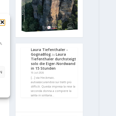
n,
Laura Tiefenthaler -
GognaBlog
Laura
zu
Tiefenthaler durchsteigt
solo die Eiger-Nordwand
in 15 Stunden
N
10. Juli 2026
[…] via Heckmair,
autoassicurandosi sui tratti più
difficili. Questa impresa la rese la
seconda donna a compiere la
salita in solitaria…