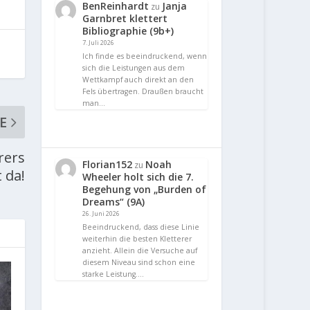
BenReinhardt
Janja
zu
Garnbret klettert
Bibliographie (9b+)
7. Juli 2026
Ich finde es beeindruckend, wenn
sich die Leistungen aus dem
Wettkampf auch direkt an den
Fels übertragen. Draußen braucht
man…
E
rers
Florian152
Noah
zu
 da!
Wheeler holt sich die 7.
Begehung von „Burden of
Dreams“ (9A)
26. Juni 2026
Beeindruckend, dass diese Linie
weiterhin die besten Kletterer
anzieht. Allein die Versuche auf
diesem Niveau sind schon eine
starke Leistung.…