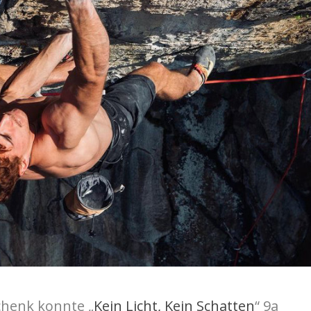
Schenk konnte „
Kein Licht, Kein Schatten
“ 9a