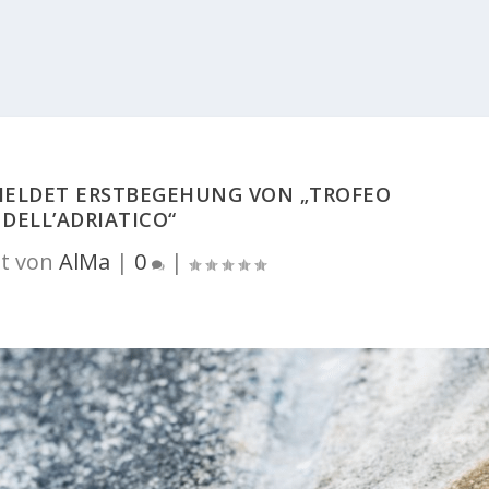
MELDET ERSTBEGEHUNG VON „TROFEO
DELL’ADRIATICO“
t von
AlMa
|
0
|