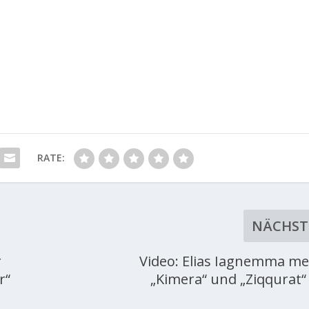
RATE:
NÄCHST
r
Video: Elias Iagnemma me
r“
„Kimera“ und „Ziqqurat“ 