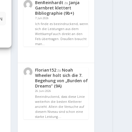
BenReinhardt
Janja
zu
Garnbret klettert
Bibliographie (9b+)
N
7. Juli 2026
Ich finde es beeindruckend, wenn
sich die Leistungen aus dem
Wettkampf auch direkt an den
Fels übertragen. Draußen braucht
man…
Florian152
Noah
zu
Wheeler holt sich die 7.
Begehung von „Burden of
Dreams“ (9A)
26. Juni 2026
Beeindruckend, dass diese Linie
weiterhin die besten Kletterer
anzieht. Allein die Versuche auf
diesem Niveau sind schon eine
starke Leistung.…