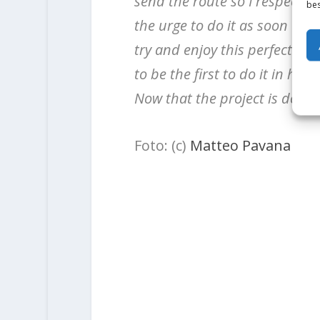
send the route so I respect tha
bes
the urge to do it as soon as 
try and enjoy this perfect pie
to be the first to do it in hon
Now that the project is done 
Foto: (c)
Matteo Pavana