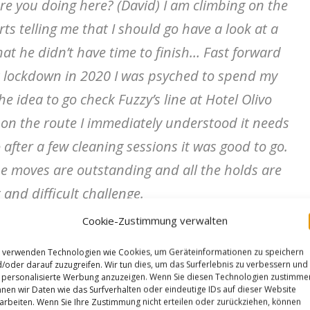
e you doing here? (David) I am climbing on the
ts telling me that I should go have a look at a
hat he didn’t have time to finish…
Fast forward
rst lockdown in 2020 I was psyched to spend my
e idea to go check Fuzzy’s line at Hotel Olivo
 on the route I immediately understood it needs
after a few cleaning sessions it was good to go.
he moves are outstanding and all the holds are
 and difficult challenge.
ledge that you can feel the exposure over the
Cookie-Zustimmung verwalten
ess on this project had alot of phases, ups and
 verwenden Technologien wie Cookies, um Geräteinformationen zu speichern
sted almost two seasons. Other strong local and
/oder darauf zuzugreifen. Wir tun dies, um das Surferlebnis zu verbessern und
personalisierte Werbung anzuzeigen. Wenn Sie diesen Technologien zustimme
 spending lots of days and energies trying to
nen wir Daten wie das Surfverhalten oder eindeutige IDs auf dieser Website
arbeiten. Wenn Sie Ihre Zustimmung nicht erteilen oder zurückziehen, können