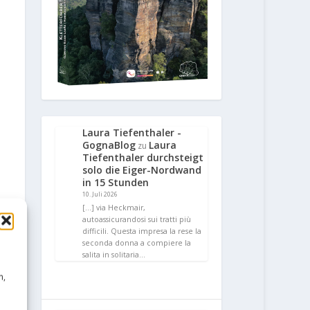
Laura Tiefenthaler -
GognaBlog
Laura
zu
Tiefenthaler durchsteigt
solo die Eiger-Nordwand
in 15 Stunden
10. Juli 2026
[…] via Heckmair,
autoassicurandosi sui tratti più
difficili. Questa impresa la rese la
seconda donna a compiere la
salita in solitaria…
n,