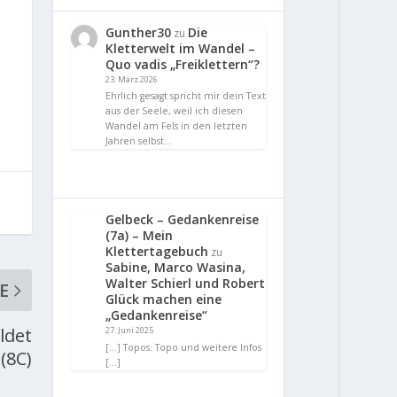
Gunther30
Die
zu
Kletterwelt im Wandel –
Quo vadis „Freiklettern“?
23. März 2026
Ehrlich gesagt spricht mir dein Text
aus der Seele, weil ich diesen
Wandel am Fels in den letzten
Jahren selbst…
Gelbeck – Gedankenreise
(7a) – Mein
Klettertagebuch
zu
Sabine, Marco Wasina,
Walter Schierl und Robert
E
Glück machen eine
„Gedankenreise“
ldet
27. Juni 2025
[…] Topos: Topo und weitere Infos
(8C)
[…]