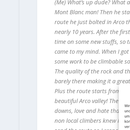
(Me) What’s up dude? What ar
Mont Blanc man!
Then he star
route he just bolted in Arco t
nearly 10 years. After the fi
time on some new stuffs, so th
came to my mind.
When I got
some work to be climbable so 
The quality of the rock and t
barely there making it a great
Plus the route starts from a 
beautiful Arco valley!
The proc
Wir
downs, love and hate that la
und
um 
non local climbers knew I was
kön
ver