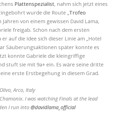
ichens
Plattenspezialist
, nahm sich jetzt eines
 Eingebohrt wurde die Route „
Trofeo
n Jahren von einem gewissen David Lama,
briele freigab. Schon nach dem ersten
r auf die Idee sich dieser Linie am „Hotel
aar Säuberungsaktionen später konnte es
zt konnte Gabriele die kleingriffige
 stuft sie mit 9a+ ein. Es wäre seine dritte
eine erste Erstbegehung in diesem Grad.
livo, Arco, Italy
n Chamonix. I was watching Finals at the lead
den I run into
@davidlama_official