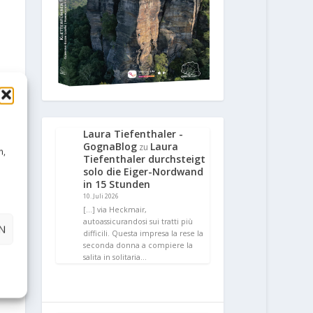
Laura Tiefenthaler -
GognaBlog
Laura
zu
n,
Tiefenthaler durchsteigt
solo die Eiger-Nordwand
in 15 Stunden
10. Juli 2026
[…] via Heckmair,
autoassicurandosi sui tratti più
N
difficili. Questa impresa la rese la
seconda donna a compiere la
salita in solitaria…