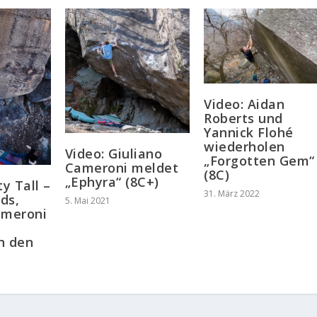
Video: Aidan
Roberts und
Yannick Flohé
wiederholen
Video: Giuliano
„Forgotten Gem“
Cameroni meldet
(8C)
„Ephyra“ (8C+)
ty Tall –
31. März 2022
ds,
5. Mai 2021
ameroni
n den