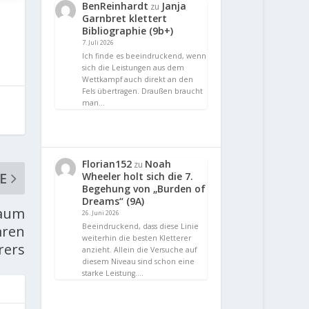
BenReinhardt
Janja
zu
Garnbret klettert
Bibliographie (9b+)
7. Juli 2026
Ich finde es beeindruckend, wenn
sich die Leistungen aus dem
Wettkampf auch direkt an den
Fels übertragen. Draußen braucht
man…
Florian152
Noah
zu
E
Wheeler holt sich die 7.
Begehung von „Burden of
Dreams“ (9A)
raum
26. Juni 2026
Beeindruckend, dass diese Linie
ären
weiterhin die besten Kletterer
rers
anzieht. Allein die Versuche auf
diesem Niveau sind schon eine
starke Leistung.…