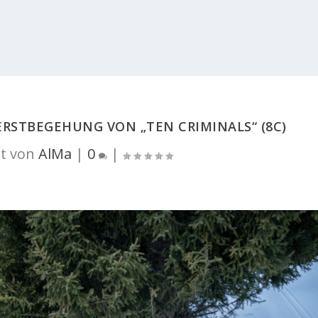
RSTBEGEHUNG VON „TEN CRIMINALS“ (8C)
t von
AlMa
|
0
|