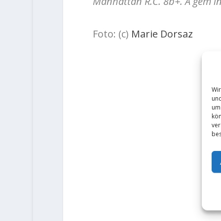
Manhattan R.C. 8b+. A gem in 
Foto: (c)
Marie Dorsaz
Wir
und
um 
kön
ver
bes