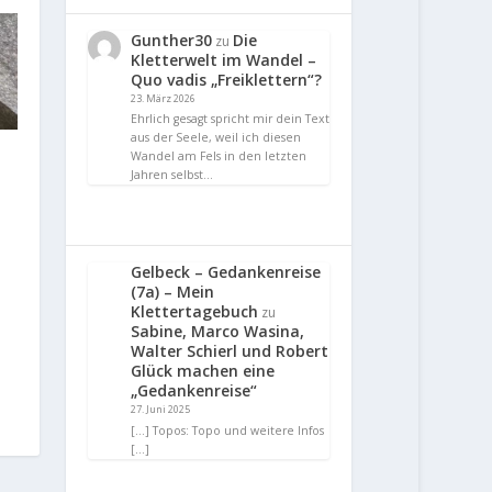
Gunther30
Die
zu
Kletterwelt im Wandel –
Quo vadis „Freiklettern“?
23. März 2026
Ehrlich gesagt spricht mir dein Text
aus der Seele, weil ich diesen
Wandel am Fels in den letzten
Jahren selbst…
Gelbeck – Gedankenreise
(7a) – Mein
Klettertagebuch
zu
Sabine, Marco Wasina,
Walter Schierl und Robert
Glück machen eine
„Gedankenreise“
27. Juni 2025
[…] Topos: Topo und weitere Infos
[…]