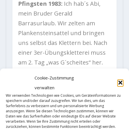
Pfingsten 1983:
Ich hab´s Abi,
mein Bruder Gerald
Barrasurlaub. Wir zelten am
Plankensteinsattel und bringen
uns selbst das Klettern bei. Nach
einer 3er-Übungskletterei muss
am 2. Tag „was G´scheites“ her.
Also ´runter zum Einstieg der
Cookie-Zustimmung
„Alten Nordwand, 400 m, 4+“, lt.
verwalten
Zebhauser-Voralpen-
Wir verwenden Technologien wie Cookies, um Geräteinformationen zu
Kletterführer, geklaut aus dem
speichern und/oder darauf zuzugreifen. Wir tun dies, um das
Surferlebnis zu verbessern und um personalisierte Werbung
Bücherschrank des Vaters. Nach
anzuzeigen. Wenn Sie diesen Technologien zustimmen, können wir
Daten wie das Surfverhalten oder eindeutige IDs auf dieser Website
Einstiegsverschneidung, einem
verarbeiten. Wenn Sie Ihre Zustimmung nicht erteilen oder
zurückziehen, können bestimmte Funktionen beeinträchtigt werden.