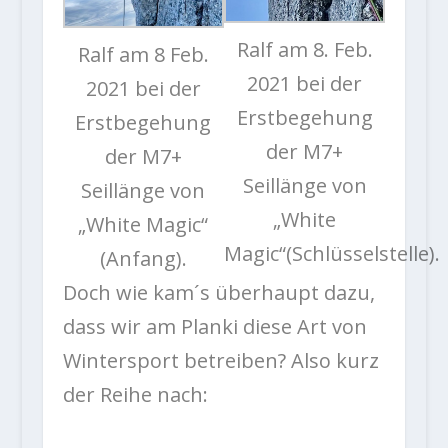
Ralf am 8. Feb.
Ralf am 8 Feb.
2021 bei der
2021 bei der
Erstbegehung
Erstbegehung
der M7+
der M7+
Seillänge von
Seillänge von
„White
„White Magic“
Magic“(Schlüsselstelle).
(Anfang).
Doch wie kam´s überhaupt dazu,
dass wir am Planki diese Art von
Wintersport betreiben? Also kurz
der Reihe nach: