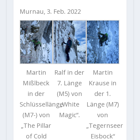
Murnau, 3. Feb. 2022
Martin
Ralf in der
Martin
Mißlbeck
7. Länge
Krause in
in der
(M5) von
der 1.
Schlüssellänge
„White
Länge (M7)
(M7-) von
Magic“.
von
„The Pillar
„Tegernseer
of Cold
Eisbock“