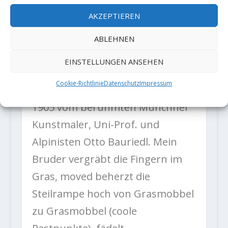
liegend-engen Kamin, viel
AKZEPTIEREN
Grasbändern und Bäumen sowie
einem Riesen-Klemmblock stehen
ABLEHNEN
wir unter der steilen
EINSTELLUNGEN ANSEHEN
Schlüssellänge: Die „Bauriedl-
Cookie-Richtlinie
Datenschutz
Impressum
König-Variante 4+“, erstbegangen
1905 vom berühmten Münchner
Kunstmaler, Uni-Prof. und
Alpinisten Otto Bauriedl. Mein
Bruder vergräbt die Fingern im
Gras, moved beherzt die
Steilrampe hoch von Grasmobbel
zu Grasmobbel (coole