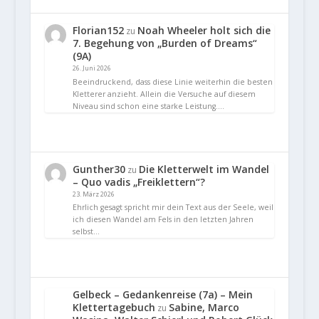
Florian152
Noah Wheeler holt sich die
zu
7. Begehung von „Burden of Dreams“
(9A)
26. Juni 2026
Beeindruckend, dass diese Linie weiterhin die besten
Kletterer anzieht. Allein die Versuche auf diesem
Niveau sind schon eine starke Leistung.…
Gunther30
Die Kletterwelt im Wandel
zu
– Quo vadis „Freiklettern“?
23. März 2026
Ehrlich gesagt spricht mir dein Text aus der Seele, weil
ich diesen Wandel am Fels in den letzten Jahren
selbst…
Gelbeck – Gedankenreise (7a) – Mein
Klettertagebuch
Sabine, Marco
zu