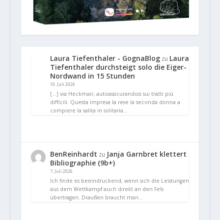
Laura Tiefenthaler - GognaBlog
Laura
zu
Tiefenthaler durchsteigt solo die Eiger-
Nordwand in 15 Stunden
10. Juli 2026
[…] via Heckmair, autoassicurandosi sui tratti più
difficili. Questa impresa la rese la seconda donna a
compiere la salita in solitaria…
BenReinhardt
Janja Garnbret klettert
zu
Bibliographie (9b+)
7. Juli 2026
Ich finde es beeindruckend, wenn sich die Leistungen
aus dem Wettkampf auch direkt an den Fels
übertragen. Draußen braucht man…