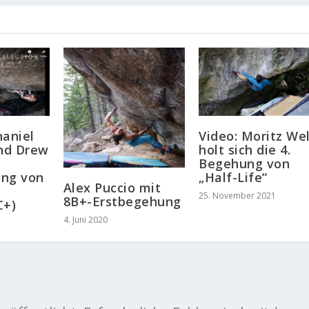
Video: Moritz We
haniel
holt sich die 4.
nd Drew
Begehung von
„Half-Life“
ung von
Alex Puccio mit
d
25. November 2021
8B+-Erstbegehung
C+)
4. Juni 2020