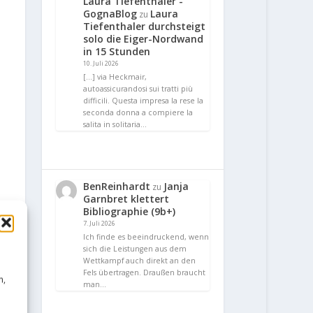
Laura Tiefenthaler -
GognaBlog
Laura
zu
Tiefenthaler durchsteigt
solo die Eiger-Nordwand
in 15 Stunden
10. Juli 2026
[…] via Heckmair,
autoassicurandosi sui tratti più
difficili. Questa impresa la rese la
seconda donna a compiere la
salita in solitaria…
BenReinhardt
Janja
zu
Garnbret klettert
Bibliographie (9b+)
7. Juli 2026
Ich finde es beeindruckend, wenn
sich die Leistungen aus dem
Wettkampf auch direkt an den
Fels übertragen. Draußen braucht
n,
man…