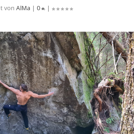
t von
AlMa
|
0
|