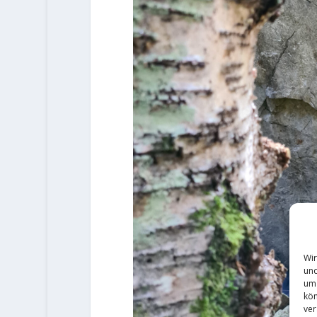
Wir
und
um 
kön
ver