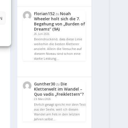
Florian152
Noah
zu
N
Wheeler holt sich die 7.
Begehung von „Burden of
Dreams“ (9A)
26. Juni 2026
Beeindruckend, dass diese Linie
weiterhin die besten Kletterer
anzieht. Allein die Versuche auf
diesem Niveau sind schon eine
starke Leistung.…
Gunther30
Die
zu
Kletterwelt im Wandel –
Quo vadis „Freiklettern“?
23. März 2026
Ehrlich gesagt spricht mir dein Text
aus der Seele, weil ich diesen
Wandel am Fels in den letzten
Jahren selbst…