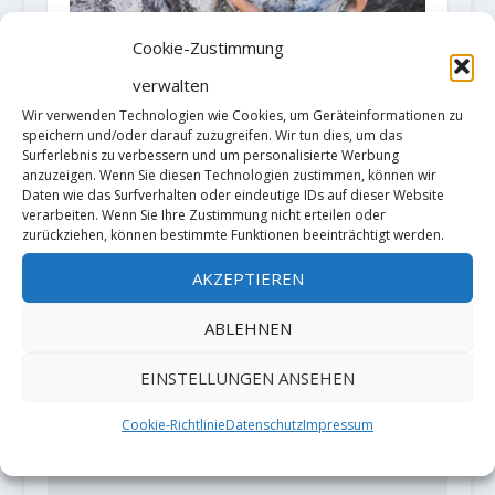
Cookie-Zustimmung
verwalten
Wir verwenden Technologien wie Cookies, um Geräteinformationen zu
speichern und/oder darauf zuzugreifen. Wir tun dies, um das
Connor Herson klettert „Empath“
Surferlebnis zu verbessern und um personalisierte Werbung
9a+ in Trad-Stil
anzuzeigen. Wenn Sie diesen Technologien zustimmen, können wir
Daten wie das Surfverhalten oder eindeutige IDs auf dieser Website
24. Juni 2022
verarbeiten. Wenn Sie Ihre Zustimmung nicht erteilen oder
zurückziehen, können bestimmte Funktionen beeinträchtigt werden.
AKZEPTIEREN
HINTERLASSE EINE ANTWORT
ABLEHNEN
Deine E-Mail-Adresse wird nicht
veröffentlicht.
Erforderliche Felder
EINSTELLUNGEN ANSEHEN
sind mit
*
markiert
Cookie-Richtlinie
Datenschutz
Impressum