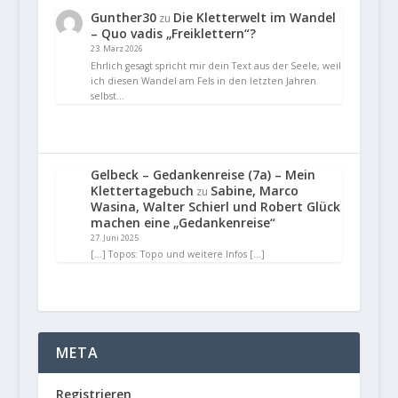
Gunther30
Die Kletterwelt im Wandel
zu
– Quo vadis „Freiklettern“?
23. März 2026
Ehrlich gesagt spricht mir dein Text aus der Seele, weil
ich diesen Wandel am Fels in den letzten Jahren
selbst…
Gelbeck – Gedankenreise (7a) – Mein
Klettertagebuch
Sabine, Marco
zu
Wasina, Walter Schierl und Robert Glück
machen eine „Gedankenreise“
27. Juni 2025
[…] Topos: Topo und weitere Infos […]
META
Registrieren