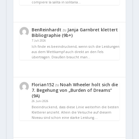
compiere la salita in solitaria…
BenReinhardt
Janja Garnbret klettert
zu
Bibliographie (9b+)
7. Juli 2026
Ich finde es beeindruckend, wenn sich die Leistungen
aus dem Wettkampf auch direkt an den Fels
übertragen. Draußen braucht man…
Florian152
Noah Wheeler holt sich die
zu
7. Begehung von „Burden of Dreams“
(9A)
26. Juni 2026
Beeindruckend, dass diese Linie weiterhin die besten
Kletterer anzieht. Allein die Versuche auf diesem
Niveau sind schon eine starke Leistung.…