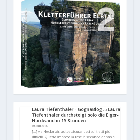
Laura Tiefenthaler - GognaBlog
Laura
zu
Tiefenthaler durchsteigt solo die Eiger-
Nordwand in 15 Stunden
10. Juli 2026
[…] via Heckmair, autoassicurandosi sui tratti più
difficili. Questa impresa la rese la seconda donna a