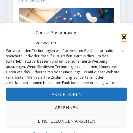
14. Januar 2019
Cookie-Zustimmung
verwalten
Wir verwenden Technologien wie Cookies, um Geräteinformationen zu
speichern und/oder darauf zuzugreifen. Wir tun dies, um das
Surferlebnis zu verbessern und um personalisierte Werbung
anzuzeigen. Wenn Sie diesen Technologien zustimmen, können wir
Daten wie das Surfverhalten oder eindeutige IDs auf dieser Website
Die Boulderhalle „GriffKiste“
verarbeiten. Wenn Sie Ihre Zustimmung nicht erteilen oder
öffnet ihre Tore in Mittelbiberach
zurückziehen, können bestimmte Funktionen beeinträchtigt werden.
am 6. und 7. April
AKZEPTIEREN
5. April 2024
ABLEHNEN
EINSTELLUNGEN ANSEHEN
HINTERLASSE EINE ANTWORT
Deine E-Mail-Adresse wird nicht