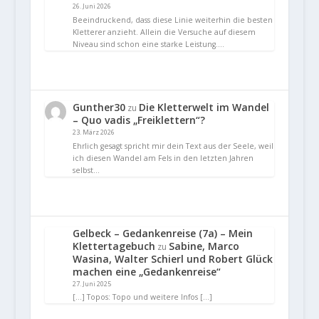
26. Juni 2026
Beeindruckend, dass diese Linie weiterhin die besten
Kletterer anzieht. Allein die Versuche auf diesem
Niveau sind schon eine starke Leistung.…
Gunther30
Die Kletterwelt im Wandel
zu
– Quo vadis „Freiklettern“?
23. März 2026
Ehrlich gesagt spricht mir dein Text aus der Seele, weil
ich diesen Wandel am Fels in den letzten Jahren
selbst…
Gelbeck – Gedankenreise (7a) – Mein
Klettertagebuch
Sabine, Marco
zu
Wasina, Walter Schierl und Robert Glück
machen eine „Gedankenreise“
27. Juni 2025
[…] Topos: Topo und weitere Infos […]