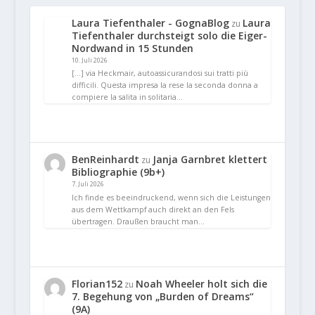
Laura Tiefenthaler - GognaBlog
Laura
zu
Tiefenthaler durchsteigt solo die Eiger-
Nordwand in 15 Stunden
10. Juli 2026
[…] via Heckmair, autoassicurandosi sui tratti più
difficili. Questa impresa la rese la seconda donna a
compiere la salita in solitaria…
BenReinhardt
Janja Garnbret klettert
zu
Bibliographie (9b+)
7. Juli 2026
Ich finde es beeindruckend, wenn sich die Leistungen
aus dem Wettkampf auch direkt an den Fels
übertragen. Draußen braucht man…
Florian152
Noah Wheeler holt sich die
zu
7. Begehung von „Burden of Dreams“
(9A)