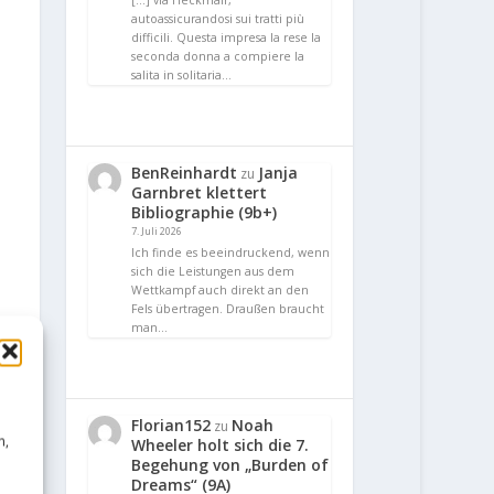
[…] via Heckmair,
autoassicurandosi sui tratti più
difficili. Questa impresa la rese la
seconda donna a compiere la
salita in solitaria…
BenReinhardt
Janja
zu
Garnbret klettert
Bibliographie (9b+)
7. Juli 2026
Ich finde es beeindruckend, wenn
sich die Leistungen aus dem
Wettkampf auch direkt an den
Fels übertragen. Draußen braucht
man…
Florian152
Noah
zu
n,
Wheeler holt sich die 7.
Begehung von „Burden of
Dreams“ (9A)