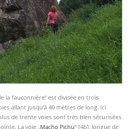
 la fauconnière“ est divisée en trois
ies allant jusqu’à 40 mètres de long. Ici
plus de trente voies sont très bien sécurisées
inte. La voie „
Macho Pichu
“ [4b], longue de