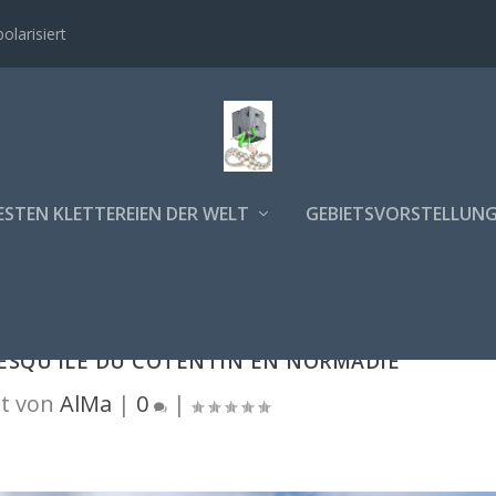
polarisiert
ESTEN KLETTEREIEN DER WELT
GEBIETSVORSTELLUN
RESQU'ÎLE DU COTENTIN EN NORMADIE
t von
AlMa
|
0
|