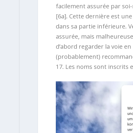
facilement assurée par soi
[6a]. Cette dernière est une 
dans sa partie inférieure. Ve
assurée, mais malheureuseme
d’abord regarder la voie en
(probablement) recommandab
17. Les noms sont inscrits 
Wir
und
um 
kön
ver