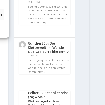
26. Juni 2026
Beeindruckend, dass diese Linie
weiterhin die besten Kletterer
N
anzieht. Allein die Versuche auf
diesem Niveau sind schon eine
starke Leistung.…
Gunther30
Die
zu
Kletterwelt im Wandel –
Quo vadis „Freiklettern“?
23. März 2026
Ehrlich gesagt spricht mir dein Text
aus der Seele, weil ich diesen
Wandel am Fels in den letzten
Jahren selbst…
Gelbeck – Gedankenreise
(7a) – Mein
Klettertagebuch
zu