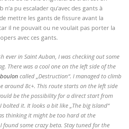
 n’a pu escalader qu’avec des gants à
de mettre les gants de fissure avant la
car il ne pouvait ou ne voulait pas porter la
lopers avec ces gants.
ash ever in Saint Auban, I was checking out some
ag.
There was a cool one on the left side of the
boulon
called „Destruction“.
I managed to climb
 be around 8c+.
This route starts on the left side
ould be the possibility for a direct start from
I bolted it.
It looks a bit like „The big Island“
as thinking it might be too hard at the
 I found some crazy beta. Stay tuned for the