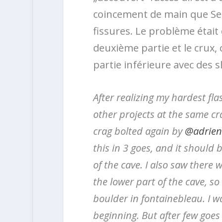
coincement de main que Seb
fissures. Le problème était 
deuxième partie et le crux, 
partie inférieure avec des s
After realizing my hardest fl
other projects at the same cr
crag bolted again by
@adrien
this in 3 goes, and it should
of the cave. I also saw there w
the lower part of the cave, so 
boulder in fontainebleau. I w
beginning. But after few goes