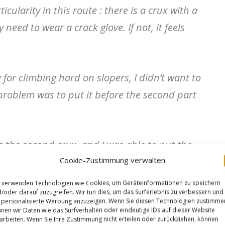
icularity in this route : there is a crux with a
need to wear a crack glove. If not, it feels
 for climbing hard on slopers, I didn’t want to
problem was to put it before the second part
e the second crux, and I was able to put the
Cookie-Zustimmung verwalten
t.
I also found a kneebar right after the hand
 remove the crack glove.
It’s a bit of logistics, but
 verwenden Technologien wie Cookies, um Geräteinformationen zu speichern
/oder darauf zuzugreifen. Wir tun dies, um das Surferlebnis zu verbessern und
 first part should be around 8c+/9a, and then
personalisierte Werbung anzuzeigen. Wenn Sie diesen Technologien zustimme
nen wir Daten wie das Surfverhalten oder eindeutige IDs auf dieser Website
nd 8c+ part.
By my estimation, the full route adds
arbeiten. Wenn Sie Ihre Zustimmung nicht erteilen oder zurückziehen, können