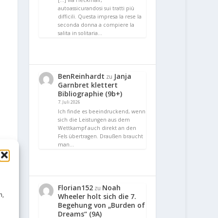
[…] via Heckmair,
autoassicurandosi sui tratti più
difficili. Questa impresa la rese la
seconda donna a compiere la
salita in solitaria…
BenReinhardt
Janja
zu
Garnbret klettert
Bibliographie (9b+)
7. Juli 2026
Ich finde es beeindruckend, wenn
sich die Leistungen aus dem
Wettkampf auch direkt an den
Fels übertragen. Draußen braucht
man…
Florian152
Noah
zu
n,
Wheeler holt sich die 7.
Begehung von „Burden of
Dreams“ (9A)