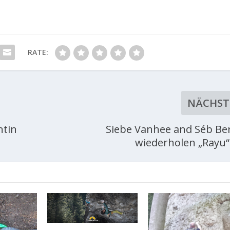
RATE:
NÄCHST
ntin
Siebe Vanhee and Séb Be
wiederholen „Rayu“ 