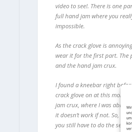
video to see!.
There is one part
full hand jam where you really 
impossible.
As the crack glove is annoying
wear it for the first part.
The 
and the hand jam crux.
I found a kneebar right befor
crack glove on at this momen
jam crux, where I was able to
Wir
und
it doesn’t work if not.
So, the
um 
kön
you still have to do the seco
ver