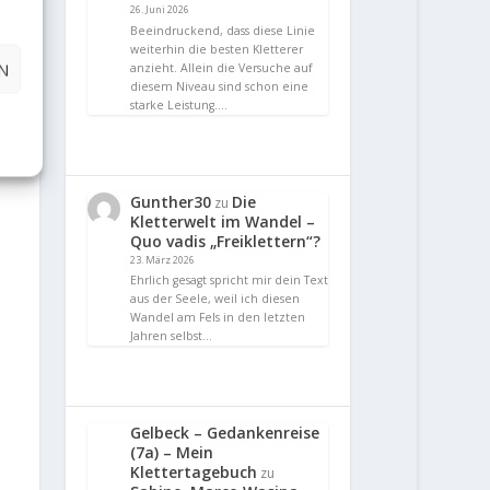
26. Juni 2026
Beeindruckend, dass diese Linie
weiterhin die besten Kletterer
N
anzieht. Allein die Versuche auf
diesem Niveau sind schon eine
starke Leistung.…
Gunther30
Die
zu
Kletterwelt im Wandel –
Quo vadis „Freiklettern“?
23. März 2026
Ehrlich gesagt spricht mir dein Text
aus der Seele, weil ich diesen
Wandel am Fels in den letzten
Jahren selbst…
Gelbeck – Gedankenreise
(7a) – Mein
Klettertagebuch
zu