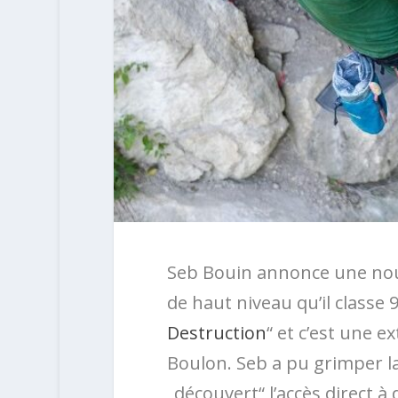
Seb Bouin annonce une nouv
de haut niveau qu’il classe 9
Destruction
“ et c’est une e
Boulon. Seb a pu grimper la 
„découvert“ l’accès direct à 