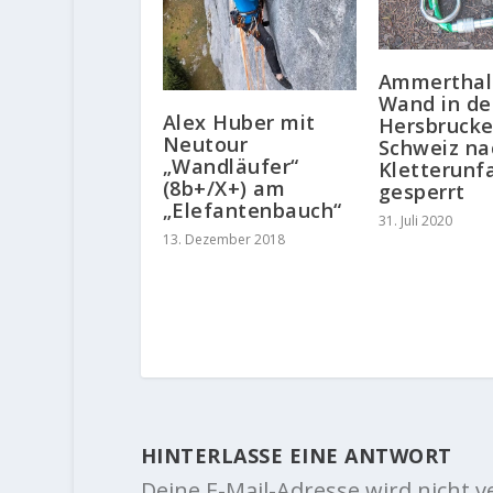
Ammerthal
Wand in de
Alex Huber mit
Hersbrucke
Neutour
Schweiz na
„Wandläufer“
Kletterunfa
(8b+/X+) am
gesperrt
„Elefantenbauch“
31. Juli 2020
13. Dezember 2018
HINTERLASSE EINE ANTWORT
Deine E-Mail-Adresse wird nicht ve