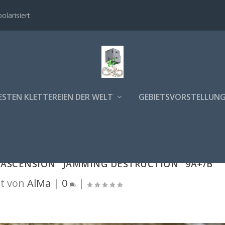
polarisiert
ESTEN KLETTEREIEN DER WELT
GEBIETSVORSTELLUN
 ASCENSION "JAMMING DESTRUCTION" 9A+/B
t von
AlMa
|
0
|