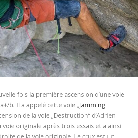
elle fois la première ascension d’une voie
a+/b. Il a appelé cette voie „
Jamming
xtension de la voie „Destruction“ d’Adrien
voie originale après trois essais et a ainsi
droite de la voie originale. Le crux est un