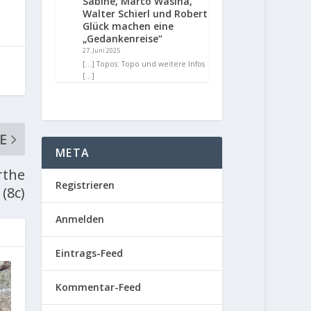
Sabine, Marco Wasina,
Walter Schierl und Robert
Glück machen eine
„Gedankenreise“
27. Juni 2025
[…] Topos: Topo und weitere Infos
[…]
E
META
rthe
Registrieren
(8c)
Anmelden
Eintrags-Feed
Kommentar-Feed