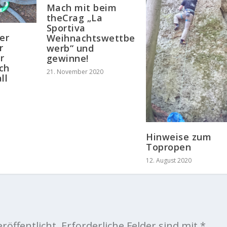
Mach mit beim
theCrag „La
Sportiva
er
Weihnachtswettbe
r
werb“ und
r
gewinne!
ch
21. November 2020
ll
Hinweise zum
Topropen
12. August 2020
röffentlicht.
Erforderliche Felder sind mit
*