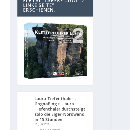
ELBTAL, LABSKE UDOLI 2
LINKE SEITE“
ERSCHIENEN.
Laura Tiefenthaler -
GognaBlog
Laura
zu
Tiefenthaler durchsteigt
solo die Eiger-Nordwand
in 15 Stunden
10. Juli 2026