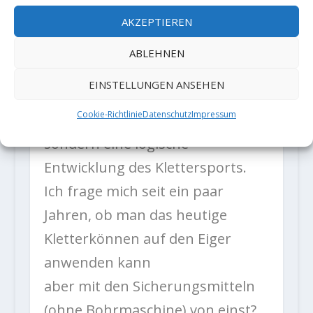
wurden; dass somit die Felsen des
AKZEPTIEREN
Eigers beklettert werden, die
Absicherung jedoch mit
ABLEHNEN
modernen Maschinen
EINSTELLUNGEN ANSEHEN
«garantiert» wird. Ich finde dies
Cookie-Richtlinie
Datenschutz
Impressum
nicht verwerflich,
sondern eine logische
Entwicklung des Klettersports.
Ich frage mich seit ein paar
Jahren, ob man das heutige
Kletterkönnen auf den Eiger
anwenden kann
aber mit den Sicherungsmitteln
(ohne Bohrmaschine) von einst?