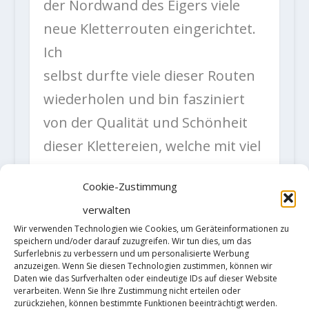
der Nordwand des Eigers viele
neue Kletterrouten eingerichtet.
Ich
selbst durfte viele dieser Routen
wiederholen und bin fasziniert
von der Qualität und Schönheit
dieser Klettereien, welche mit viel
Schweiss und Können
Cookie-Zustimmung
erstbegangen wurden.
verwalten
Diese Routen haben alle
Wir verwenden Technologien wie Cookies, um Geräteinformationen zu
gemeinsam, dass sie mit Hilfe von
speichern und/oder darauf zuzugreifen. Wir tun dies, um das
Surferlebnis zu verbessern und um personalisierte Werbung
elektrischen Bohrmaschinen und
anzuzeigen. Wenn Sie diesen Technologien zustimmen, können wir
Daten wie das Surfverhalten oder eindeutige IDs auf dieser Website
Bohrhaken möglich gemacht
verarbeiten. Wenn Sie Ihre Zustimmung nicht erteilen oder
zurückziehen, können bestimmte Funktionen beeinträchtigt werden.