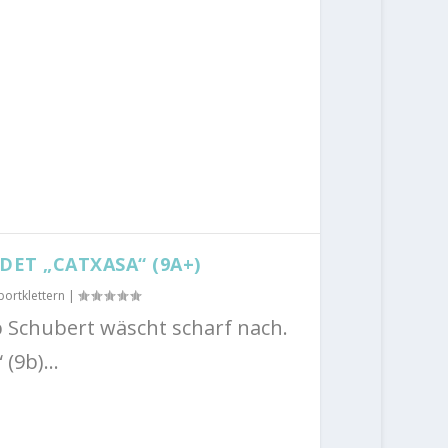
ET „CATXASA“ (9A+)
portklettern
|
b Schubert wäscht scharf nach.
(9b)...