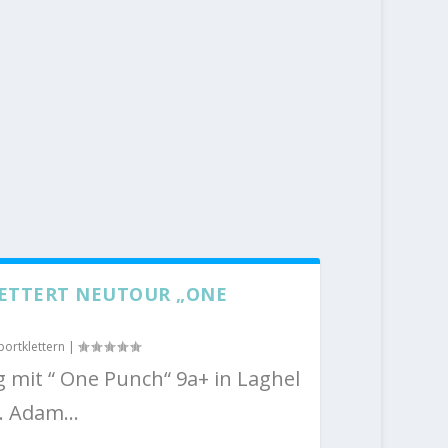
LETTERT NEUTOUR „ONE
portklettern
|
g mit “ One Punch“ 9a+ in Laghel
. Adam...