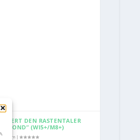
ETTERT DEN RASTENTALER
DIAMOND“ (WI5+/M8+)
n,
isklettern
|