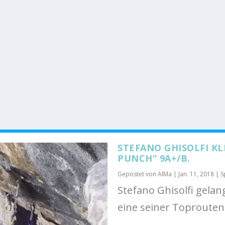
STEFANO GHISOLFI K
PUNCH“ 9A+/B.
Gepostet von
AlMa
|
Jan. 11, 2018
|
S
Stefano Ghisolfi gelan
eine seiner Toprouten