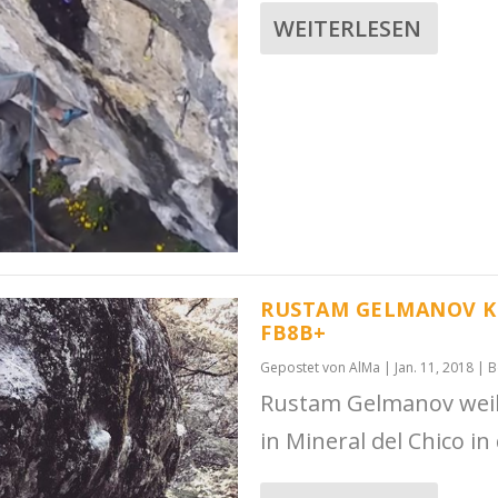
WEITERLESEN
RUSTAM GELMANOV KL
FB8B+
Gepostet von
AlMa
|
Jan. 11, 2018
|
B
Rustam Gelmanov weilte
in Mineral del Chico in