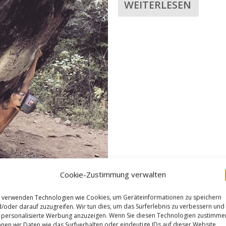
WEITERLESEN
Cookie-Zustimmung verwalten
DANIEL LADURNER KL
 verwenden Technologien wie Cookies, um Geräteinformationen zu speichern
WASSERFALL „CRAZY 
/oder darauf zuzugreifen. Wir tun dies, um das Surferlebnis zu verbessern und
personalisierte Werbung anzuzeigen. Wenn Sie diesen Technologien zustimme
Gepostet von
AlMa
|
Jan. 10, 2018
|
E
nen wir Daten wie das Surfverhalten oder eindeutige IDs auf dieser Website