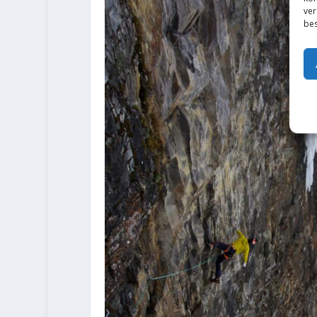
ver
bes