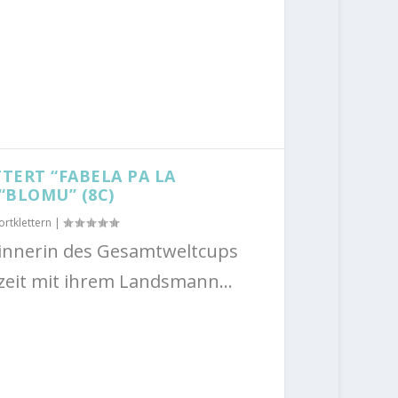
TERT “FABELA PA LA
“BLOMU” (8C)
ortklettern
|
innerin des Gesamtweltcups
zeit mit ihrem Landsmann...