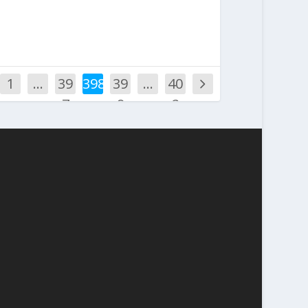
1
…
39
398
39
…
40
7
9
2