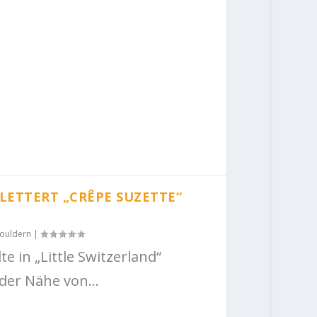
ETTERT „CRÊPE SUZETTE“
ouldern
|
 in „Little Switzerland“
 der Nähe von...