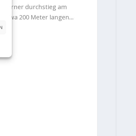
 Ladurner durchstieg am
n etwa 200 Meter langen...
N