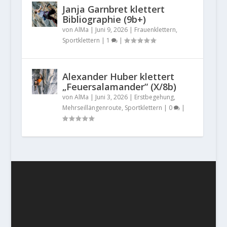
Janja Garnbret klettert
Bibliographie (9b+)
von
AlMa
|
Juni 9, 2026
|
Frauenklettern
,
Sportklettern
|
1
|
Alexander Huber klettert
„Feuersalamander“ (X/8b)
von
AlMa
|
Juni 3, 2026
|
Erstbegehung
,
Mehrseillängenroute
,
Sportklettern
|
0
|