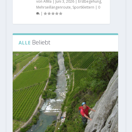
von
AlMa
|
Juni 3, 2026
|
Erstbegehung
,
Mehrseillängenroute
,
Sportklettern
|
0
|
Beliebt
ALLE