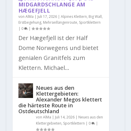
MIDGARDSCHLANGE AM
HÆGEFJELL
von
AlMa
|
Juli 17, 2026
|
Alpines Klettern
,
Big Wall
,
Erstbegehung
,
Mehrseillängenroute
,
Sportklettern
|
0
|
Der Hægefjell ist der Half
Dome Norwegens und bietet
genialen Granitfels zum
Klettern. Michael...
Neues aus den
Klettergebieten:
Alexander Megos klettert
die härteste Route in
Ostdeutschland
von
AlMa
|
Juli 14, 2026
|
Neues aus den
Klettergebieten
,
Sportklettern
|
0
|