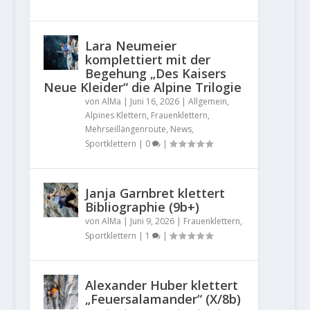
Lara Neumeier
komplettiert mit der
Begehung „Des Kaisers
Neue Kleider“ die Alpine Trilogie
von
AlMa
|
Juni 16, 2026
|
Allgemein
,
Alpines Klettern
,
Frauenklettern
,
Mehrseillängenroute
,
News
,
Sportklettern
|
0
|
Janja Garnbret klettert
Bibliographie (9b+)
von
AlMa
|
Juni 9, 2026
|
Frauenklettern
,
Sportklettern
|
1
|
Alexander Huber klettert
„Feuersalamander“ (X/8b)