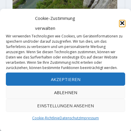
Cookie-Zustimmung
verwalten
Wir verwenden Technologien wie Cookies, um Geräteinformationen zu
speichern und/oder darauf zuzugreifen. Wir tun dies, um das
Surferlebnis zu verbessern und um personalisierte Werbung
anzuzeigen. Wenn Sie diesen Technologien zustimmen, können wir
Daten wie das Surfverhalten oder eindeutige IDs auf dieser Website
verarbeiten. Wenn Sie Ihre Zustimmung nicht erteilen oder
zurückziehen, können bestimmte Funktionen beeinträchtigt werden.
HEINZ GRILL: EIN ERSCHLIESSER
DER POLARISIERT
AKZEPTIEREN
von
AlMa
|
Jan. 27, 2020
|
Allgemein
,
Alpines Klettern
,
Mehrseillängenroute
|
12
|
ABLEHNEN
Heinz Grill hat Nerven aus Stahl.
EINSTELLUNGEN ANSEHEN
Als junger Kletterer strapazierte
er sie bei Free-Solo-Touren, die
Cookie-Richtlinie
Datenschutz
Impressum
manche Wieder-holer noch heute