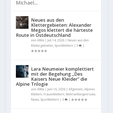
Michael...
Neues aus den
Klettergebieten: Alexander
Megos klettert die härteste
Route in Ostdeutschland
von
AlMa
|
Juli 14, 2026
|
Neues aus den
Klettergebieten
,
Sportklettern
|
0
|
Lara Neumeier komplettiert
mit der Begehung „Des
Kaisers Neue Kleider“ die
Alpine Trilogie
von
AlMa
|
Juni 16, 2026
|
Allgemein
,
Alpines
Klettern
,
Frauenklettern
,
Mehrseillängenroute
,
News
,
Sportklettern
|
0
|