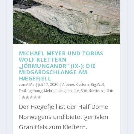
MICHAEL MEYER UND TOBIAS
WOLF KLETTERN
„JÖRMUNGANDR“ (IX-): DIE
MIDGARDSCHLANGE AM
HÆGEFJELL
von
AlMa
|
Juli 17, 2026
|
Alpines Klettern
,
Big Wall
,
Erstbegehung
,
Mehrseillängenroute
,
Sportklettern
|
0
|
Der Hægefjell ist der Half Dome
Norwegens und bietet genialen
Granitfels zum Klettern.