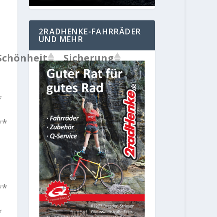
2RADHENKE-FAHRRÄDER
UND MEHR
Schönheit
Sicherung
*
**
++
**
+ (nR)
*
+ (nR)