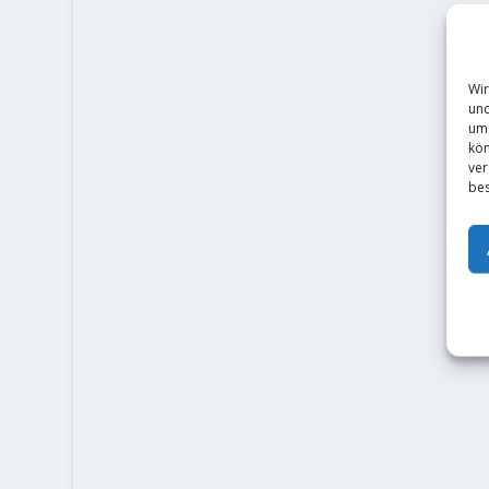
Wir
und
um 
kön
ver
bes