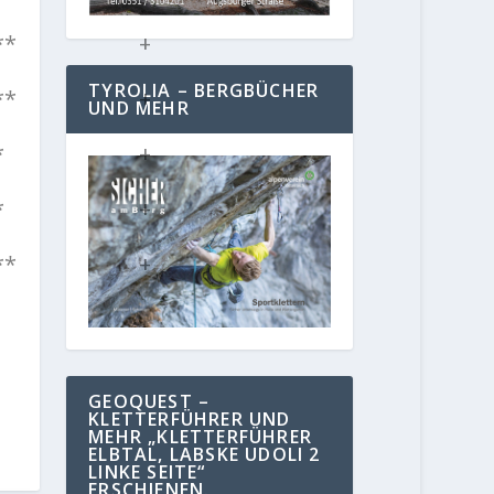
**
+
TYROLIA – BERGBÜCHER
**
+
UND MEHR
*
+
*
+
**
+
GEOQUEST –
KLETTERFÜHRER UND
MEHR „KLETTERFÜHRER
ELBTAL, LABSKE UDOLI 2
LINKE SEITE“
ERSCHIENEN.