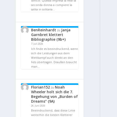
difficili. Questa impresa la rese la
seconda donna a compiere la
salita in solitaria…
BenReinhardt
Janja
zu
Garnbret klettert
Bibliographie (9b+)
7. Juli 2026
Ich finde es beeindruckend, wenn
sich die Leistungen aus dem
Wettkampf auch direkt an den
Fels übertragen. Draußen braucht
man…
Florian152
Noah
zu
Wheeler holt sich die 7.
Begehung von „Burden of
Dreams“ (9A)
26. Juni 2026
Beeindruckend, dass diese Linie
weiterhin die besten Kletterer