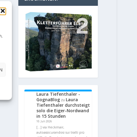
n,
N
Laura Tiefenthaler -
GognaBlog
Laura
zu
Tiefenthaler durchsteigt
solo die Eiger-Nordwand
in 15 Stunden
10. Juli 2026
[…] via Heckmair,
autoassicurandosi sui tratti più