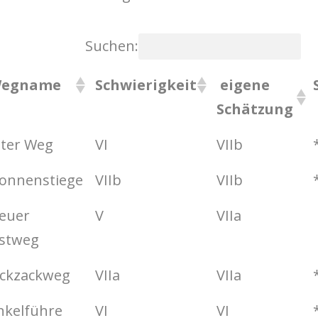
Suchen:
egname
Schwierigkeit
eigene
Schätzung
lter Weg
VI
VIIb
onnenstiege
VIIb
VIIb
euer
V
VIIa
stweg
ickzackweg
VIIa
VIIa
nkelführe
VI
VI