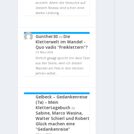
anzieht. Allein die Versuche auf
diesem Niveau sind schon eine
starke Leistung.…
Gunther30
Die
zu
Kletterwelt im Wandel -
Quo vadis "Freiklettern"?
23. März 2026
Ehrlich gesagt spricht mir dein Text
aus der Seele, weil ich diesen
Wandel am Fels in den letzten
Jahren selbst…
Gelbeck – Gedankenreise
(7a) – Mein
Klettertagebuch
zu
Sabine, Marco Wasina,
Walter Schierl und Robert
Glück machen eine
"Gedankenreise"