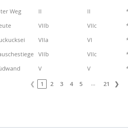
lter Weg
II
II
eute
VIIb
VIIc
uckucksei
VIIa
VI
auschestiege
VIIb
VIIc
üdwand
V
V
…
❮
1
2
3
4
5
21
❯