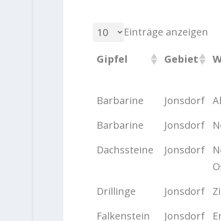
Einträge anzeigen
Gipfel
Gebiet
W
Barbarine
Jonsdorf
A
Barbarine
Jonsdorf
N
Dachssteine
Jonsdorf
N
O
Drillinge
Jonsdorf
Z
Falkenstein
Jonsdorf
E