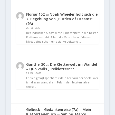
Florian152
Noah Wheeler holt sich die
zu
7. Begehung von „Burden of Dreams“
(9A)
26. Juni 2026
Beeindruckend, dass diese Linie weiterhin die besten
Kletterer anzieht. Allein die Versuche auf diesem
Niveau sind schon eine starke Leistung.…
Gunther30
Die Kletterwelt im Wandel
zu
– Quo vadis „Freiklettern“?
23. März 2026
Ehrlich gesagt spricht mir dein Text aus der Seele, weil
ich diesen Wandel am Fels in den letzten Jahren
selbst…
Gelbeck – Gedankenreise (7a) – Mein
Klettertagebuch
Sabine, Marco
zu