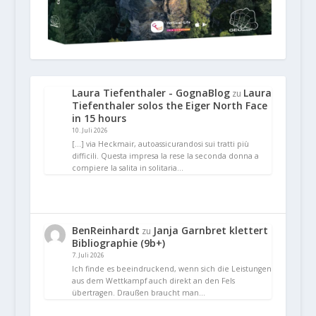
Laura Tiefenthaler - GognaBlog
Laura
zu
Tiefenthaler solos the Eiger North Face
in 15 hours
10. Juli 2026
[…] via Heckmair, autoassicurandosi sui tratti più
difficili. Questa impresa la rese la seconda donna a
compiere la salita in solitaria…
BenReinhardt
Janja Garnbret klettert
zu
Bibliographie (9b+)
7. Juli 2026
Ich finde es beeindruckend, wenn sich die Leistungen
aus dem Wettkampf auch direkt an den Fels
übertragen. Draußen braucht man…