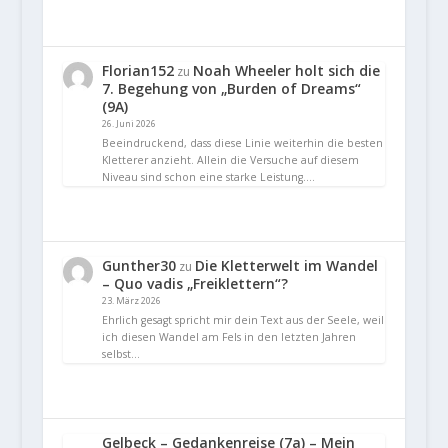
Florian152
Noah Wheeler holt sich die
zu
7. Begehung von „Burden of Dreams“
(9A)
26. Juni 2026
Beeindruckend, dass diese Linie weiterhin die besten
Kletterer anzieht. Allein die Versuche auf diesem
Niveau sind schon eine starke Leistung.…
Gunther30
Die Kletterwelt im Wandel
zu
– Quo vadis „Freiklettern“?
23. März 2026
Ehrlich gesagt spricht mir dein Text aus der Seele, weil
ich diesen Wandel am Fels in den letzten Jahren
selbst…
Gelbeck – Gedankenreise (7a) – Mein