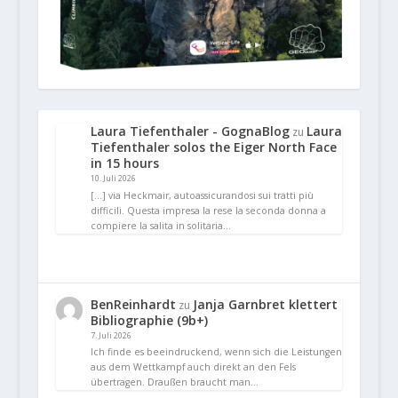
Laura Tiefenthaler - GognaBlog
Laura
zu
Tiefenthaler solos the Eiger North Face
in 15 hours
10. Juli 2026
[…] via Heckmair, autoassicurandosi sui tratti più
difficili. Questa impresa la rese la seconda donna a
compiere la salita in solitaria…
BenReinhardt
Janja Garnbret klettert
zu
Bibliographie (9b+)
7. Juli 2026
Ich finde es beeindruckend, wenn sich die Leistungen
aus dem Wettkampf auch direkt an den Fels
übertragen. Draußen braucht man…