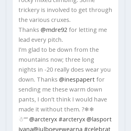
trickery is involved to get through
the various cruxes.
Thanks
@mdre92
for letting me
lead every pitch.
I’m glad to be down from the
mountains now; three long
nights in -20 really does wear you
down. Thanks
@inespapert
for
sending me these warm down
pants, I don’t think I would have
made it without them. ?❄❄
☃““
@arcteryx
#arcteryx
@lasport
ivana
@julboeyewearna
#celebrat