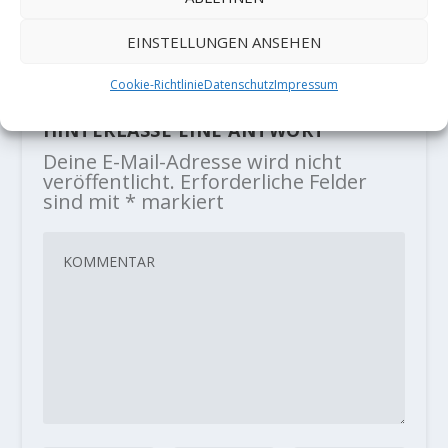
von Alex Megos im Jahr 2016
EINSTELLUNGEN ANSEHEN
erstbegangen und 2018 von Adam
Ondra geflasht. Es war…
Cookie-Richtlinie
Datenschutz
Impressum
HINTERLASSE EINE ANTWORT
Deine E-Mail-Adresse wird nicht
veröffentlicht.
Erforderliche Felder
sind mit
*
markiert