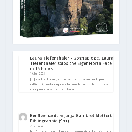
Laura Tiefenthaler - GognaBlog
Laura
zu
Tiefenthaler solos the Eiger North Face
in 15 hours
10. Juli 2026
[…] via Heckmair, autoassicurandosi sui tratti più
difficili. Questa impresa la rese la seconda donna a
compiere la salita in solitaria…
BenReinhardt
Janja Garnbret klettert
zu
Bibliographie (9b+)
7. Juli 2026
Ich finde es beeindruckend, wenn sich die Leistungen