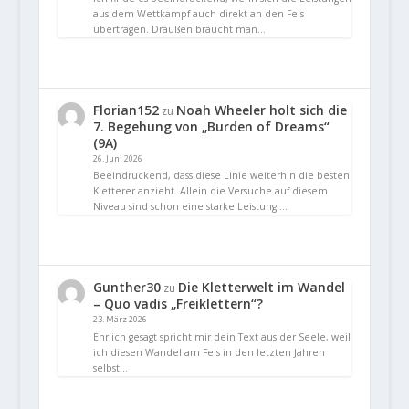
aus dem Wettkampf auch direkt an den Fels
übertragen. Draußen braucht man…
Florian152
Noah Wheeler holt sich die
zu
7. Begehung von „Burden of Dreams“
(9A)
26. Juni 2026
Beeindruckend, dass diese Linie weiterhin die besten
Kletterer anzieht. Allein die Versuche auf diesem
Niveau sind schon eine starke Leistung.…
Gunther30
Die Kletterwelt im Wandel
zu
– Quo vadis „Freiklettern“?
23. März 2026
Ehrlich gesagt spricht mir dein Text aus der Seele, weil
ich diesen Wandel am Fels in den letzten Jahren
selbst…