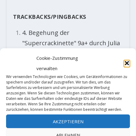
TRACKBACKS/PINGBACKS
4. Begehung der
"Supercrackinette" 9a+ durch Julia
Chanourdie - Der Kletterblock
- […]
Cookie-Zustimmung
Spiele in Tokio qualifizieren. Die
verwalten
Route wurde von Alex Megos im
Wir verwenden Technologien wie Cookies, um Geräteinformationen zu
speichern und/oder darauf zuzugreifen. Wir tun dies, um das
Jahr 2016 erstbegangen und 2018
Surferlebnis zu verbessern und um personalisierte Werbung
von Adam Ondra…
anzuzeigen. Wenn Sie diesen Technologien zustimmen, können wir
Daten wie das Surfverhalten oder eindeutige IDs auf dieser Website
verarbeiten. Wenn Sie Ihre Zustimmung nicht erteilen oder
Julia Chanourdie meldet "Sang
zurückziehen, können bestimmte Funktionen beeinträchtigt werden.
Neuf" 9a - Der Kletterblock
- […] Die
AKZEPTIEREN
Route „Supercrackinette“ wurde
ABLEHNEN