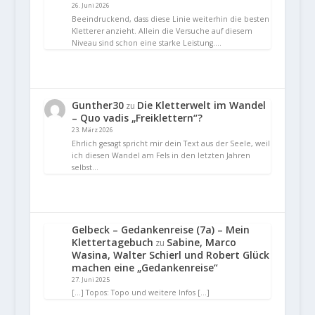
26. Juni 2026
Beeindruckend, dass diese Linie weiterhin die besten
Kletterer anzieht. Allein die Versuche auf diesem
Niveau sind schon eine starke Leistung.…
Gunther30
Die Kletterwelt im Wandel
zu
– Quo vadis „Freiklettern“?
23. März 2026
Ehrlich gesagt spricht mir dein Text aus der Seele, weil
ich diesen Wandel am Fels in den letzten Jahren
selbst…
Gelbeck – Gedankenreise (7a) – Mein
Klettertagebuch
Sabine, Marco
zu
Wasina, Walter Schierl und Robert Glück
machen eine „Gedankenreise“
27. Juni 2025
[…] Topos: Topo und weitere Infos […]