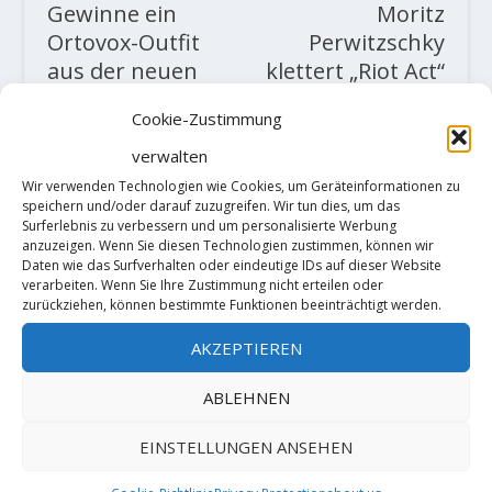
Gewinne ein
Moritz
Ortovox-Outfit
Perwitzschky
aus der neuen
klettert „Riot Act“
Sommerkollektio
Fb8b/+ und
Cookie-Zustimmung
n im Wert von
„Phaeton“ Fb8b
580 Euro
in Franken
verwalten
Wir verwenden Technologien wie Cookies, um Geräteinformationen zu
speichern und/oder darauf zuzugreifen. Wir tun dies, um das
ZUSAMMENHÄNGENDE POSTS
Surferlebnis zu verbessern und um personalisierte Werbung
anzuzeigen. Wenn Sie diesen Technologien zustimmen, können wir
Daten wie das Surfverhalten oder eindeutige IDs auf dieser Website
verarbeiten. Wenn Sie Ihre Zustimmung nicht erteilen oder
zurückziehen, können bestimmte Funktionen beeinträchtigt werden.
AKZEPTIEREN
ABLEHNEN
EINSTELLUNGEN ANSEHEN