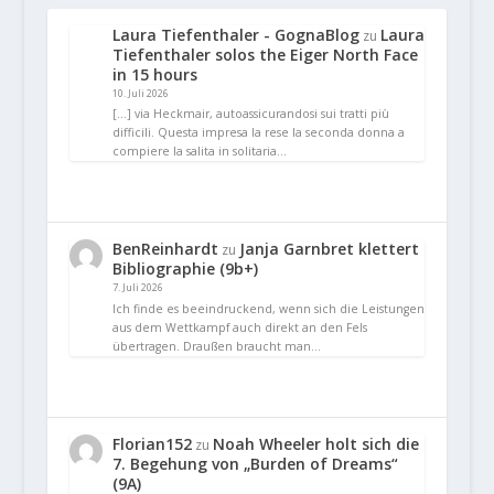
Laura Tiefenthaler - GognaBlog
Laura
zu
Tiefenthaler solos the Eiger North Face
in 15 hours
10. Juli 2026
[…] via Heckmair, autoassicurandosi sui tratti più
difficili. Questa impresa la rese la seconda donna a
compiere la salita in solitaria…
BenReinhardt
Janja Garnbret klettert
zu
Bibliographie (9b+)
7. Juli 2026
Ich finde es beeindruckend, wenn sich die Leistungen
aus dem Wettkampf auch direkt an den Fels
übertragen. Draußen braucht man…
Florian152
Noah Wheeler holt sich die
zu
7. Begehung von „Burden of Dreams“
(9A)