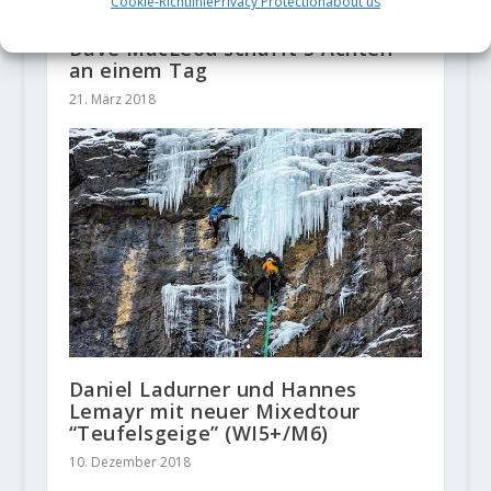
Cookie-Richtlinie
Privacy Protection
about us
Dave MacLeod schafft 5 Achten
an einem Tag
21. März 2018
Daniel Ladurner und Hannes
Lemayr mit neuer Mixedtour
“Teufelsgeige” (WI5+/M6)
10. Dezember 2018