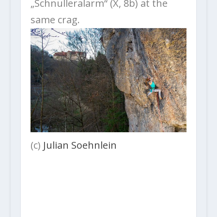
„Schnulleralarm“ (X, 8b) at the
same crag.
(c)
Julian Soehnlein