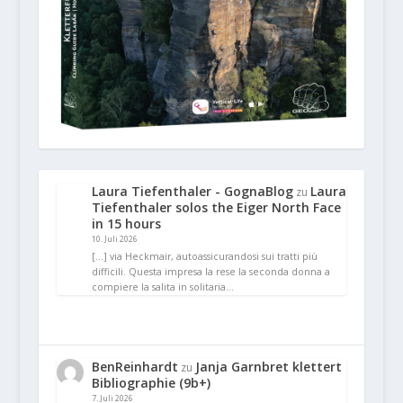
Laura Tiefenthaler - GognaBlog
Laura
zu
Tiefenthaler solos the Eiger North Face
in 15 hours
10. Juli 2026
[…] via Heckmair, autoassicurandosi sui tratti più
difficili. Questa impresa la rese la seconda donna a
compiere la salita in solitaria…
BenReinhardt
Janja Garnbret klettert
zu
Bibliographie (9b+)
7. Juli 2026