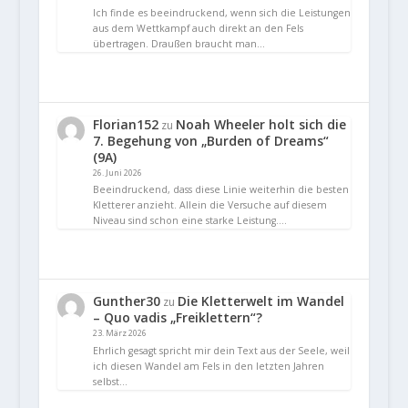
Ich finde es beeindruckend, wenn sich die Leistungen
aus dem Wettkampf auch direkt an den Fels
übertragen. Draußen braucht man…
Florian152
Noah Wheeler holt sich die
zu
7. Begehung von „Burden of Dreams“
(9A)
26. Juni 2026
Beeindruckend, dass diese Linie weiterhin die besten
Kletterer anzieht. Allein die Versuche auf diesem
Niveau sind schon eine starke Leistung.…
Gunther30
Die Kletterwelt im Wandel
zu
– Quo vadis „Freiklettern“?
23. März 2026
Ehrlich gesagt spricht mir dein Text aus der Seele, weil
ich diesen Wandel am Fels in den letzten Jahren
selbst…