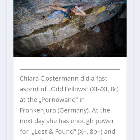
Chiara Clostermann did a fast
ascent of „Odd Fellows“ (XI-/XI, 8c)
at the „Pornowand“ in
Frankenjura (Germany). At the
next day she has enough power
for „Lost & Found“ (X+, 8b+) and