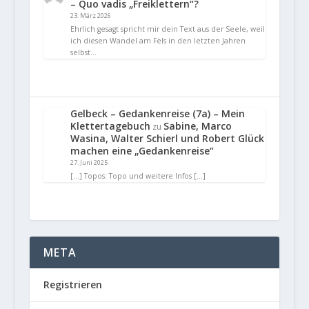
– Quo vadis „Freiklettern“?
23. März 2026
Ehrlich gesagt spricht mir dein Text aus der Seele, weil
ich diesen Wandel am Fels in den letzten Jahren
selbst…
Gelbeck – Gedankenreise (7a) – Mein
Klettertagebuch
Sabine, Marco
zu
Wasina, Walter Schierl und Robert Glück
machen eine „Gedankenreise“
27. Juni 2025
[…] Topos: Topo und weitere Infos […]
META
Registrieren