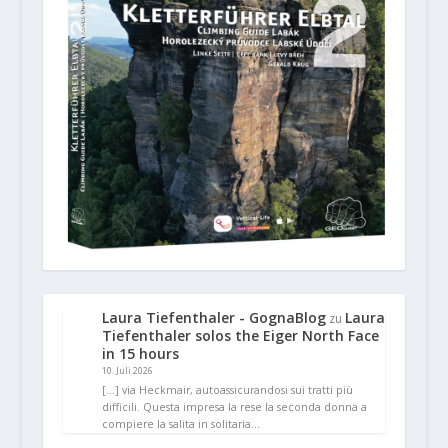
Laura Tiefenthaler - GognaBlog
Laura
zu
Tiefenthaler solos the Eiger North Face
in 15 hours
10. Juli 2026
[…] via Heckmair, autoassicurandosi sui tratti più
difficili. Questa impresa la rese la seconda donna a
compiere la salita in solitaria…