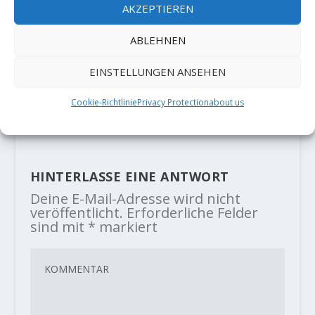
AKZEPTIEREN
ABLEHNEN
Jules Marchaland meldet
EINSTELLUNGEN ANSEHEN
Erstbegehung „Le bruit de l’acid“
(9b)
Cookie-Richtlinie
Privacy Protection
about us
25. April 2025
HINTERLASSE EINE ANTWORT
Deine E-Mail-Adresse wird nicht
veröffentlicht.
Erforderliche Felder
sind mit
*
markiert