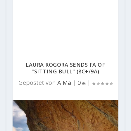
LAURA ROGORA SENDS FA OF
"SITTING BULL" (8C+/9A)
Gepostet von
AlMa
|
0
|