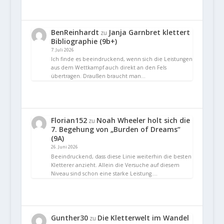
BenReinhardt
Janja Garnbret klettert
zu
Bibliographie (9b+)
7. Juli 2026
Ich finde es beeindruckend, wenn sich die Leistungen
aus dem Wettkampf auch direkt an den Fels
übertragen. Draußen braucht man…
Florian152
Noah Wheeler holt sich die
zu
7. Begehung von „Burden of Dreams“
(9A)
26. Juni 2026
Beeindruckend, dass diese Linie weiterhin die besten
Kletterer anzieht. Allein die Versuche auf diesem
Niveau sind schon eine starke Leistung.…
Gunther30
Die Kletterwelt im Wandel
zu