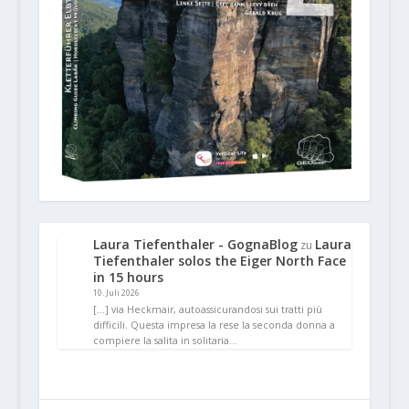
Laura Tiefenthaler - GognaBlog
Laura
zu
Tiefenthaler solos the Eiger North Face
in 15 hours
10. Juli 2026
[…] via Heckmair, autoassicurandosi sui tratti più
difficili. Questa impresa la rese la seconda donna a
compiere la salita in solitaria…