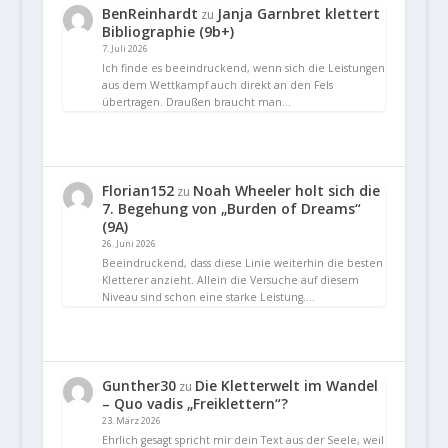
BenReinhardt
Janja Garnbret klettert
zu
Bibliographie (9b+)
7. Juli 2026
Ich finde es beeindruckend, wenn sich die Leistungen
aus dem Wettkampf auch direkt an den Fels
übertragen. Draußen braucht man…
Florian152
Noah Wheeler holt sich die
zu
7. Begehung von „Burden of Dreams“
(9A)
26. Juni 2026
Beeindruckend, dass diese Linie weiterhin die besten
Kletterer anzieht. Allein die Versuche auf diesem
Niveau sind schon eine starke Leistung.…
Gunther30
Die Kletterwelt im Wandel
zu
– Quo vadis „Freiklettern“?
23. März 2026
Ehrlich gesagt spricht mir dein Text aus der Seele, weil