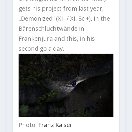
gets his project from last year,
„Demonized“ (XI- / XI, 8c +), in the
Bärenschluchtwände in
Frankenjura and this, in his
second go a day.
Photo:
Franz Kaiser