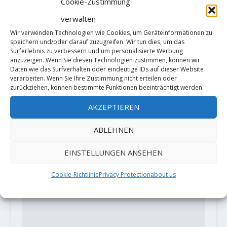
Cookie-Zustimmung
verwalten
Babsi Zangerl sends "Atlantic" 8c
Wir verwenden Technologien wie Cookies, um Geräteinformationen zu
and "Missing Link" 8c+
speichern und/oder darauf zuzugreifen. Wir tun dies, um das
Surferlebnis zu verbessern und um personalisierte Werbung
25. April 2019
anzuzeigen. Wenn Sie diesen Technologien zustimmen, können wir
Daten wie das Surfverhalten oder eindeutige IDs auf dieser Website
verarbeiten. Wenn Sie Ihre Zustimmung nicht erteilen oder
zurückziehen, können bestimmte Funktionen beeinträchtigt werden.
HINTERLASSE EINE ANTWORT
AKZEPTIEREN
Deine E-Mail-Adresse wird nicht
veröffentlicht.
Erforderliche Felder
ABLEHNEN
sind mit
*
markiert
EINSTELLUNGEN ANSEHEN
Cookie-Richtlinie
Privacy Protection
about us