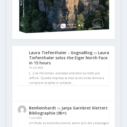
Laura Tiefenthaler - GognaBlog
Laura
zu
Tiefenthaler solos the Eiger North Face
in 15 hours
10. Juli 2026
[…] via Heckmair, autoassicurandosi sui tratti più
difficili. Questa impresa la rese la seconda donna a
compiere la salita in solitaria…
BenReinhardt
Janja Garnbret klettert
zu
Bibliographie (9b+)
7. Juli 2026
Ich finde es beeindruckend, wenn sich die Leistungen