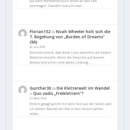
aus dem Wettkampf auch direkt an den Fels
übertragen. Draußen braucht man…
Florian152
Noah Wheeler holt sich die
zu
7. Begehung von „Burden of Dreams“
(9A)
26. Juni 2026
Beeindruckend, dass diese Linie weiterhin die besten
Kletterer anzieht. Allein die Versuche auf diesem
Niveau sind schon eine starke Leistung.…
Gunther30
Die Kletterwelt im Wandel
zu
– Quo vadis „Freiklettern“?
23. März 2026
Ehrlich gesagt spricht mir dein Text aus der Seele, weil
ich diesen Wandel am Fels in den letzten Jahren
selbst…