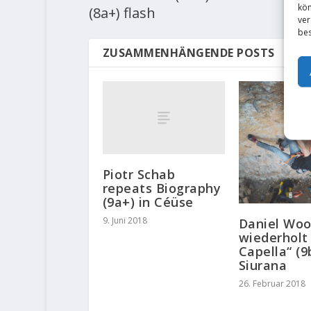
kön
(8a+) flash
ver
bes
ZUSAMMENHÄNGENDE POSTS
Piotr Schab
repeats Biography
(9a+) in Céüse
9. Juni 2018
Daniel Wo
wiederholt
Capella“ (9
Siurana
26. Februar 2018