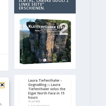
ELBTAL, LABSKE UDOLI 2
LINKE SEITE“
ERSCHIENEN.
Laura Tiefenthaler -
GognaBlog
Laura
E
zu
Tiefenthaler solos the
Eiger North Face in 15
 8c+
hours
10. Juli 2026
irst
n,