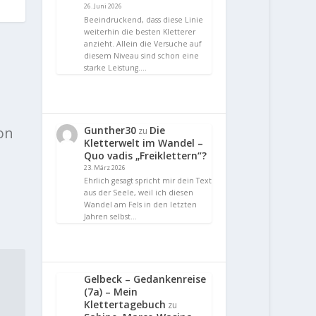
26. Juni 2026
Beeindruckend, dass diese Linie
weiterhin die besten Kletterer
anzieht. Allein die Versuche auf
diesem Niveau sind schon eine
starke Leistung.…
Gunther30
Die
on
zu
Kletterwelt im Wandel –
Quo vadis „Freiklettern“?
23. März 2026
Ehrlich gesagt spricht mir dein Text
aus der Seele, weil ich diesen
Wandel am Fels in den letzten
Jahren selbst…
Gelbeck – Gedankenreise
(7a) – Mein
Klettertagebuch
zu