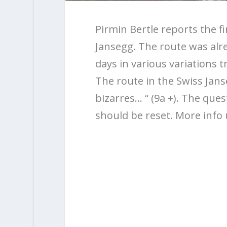
Pirmin Bertle reports the fi
Jansegg. The route was alre
days in various variations t
The route in the Swiss Jan
bizarres… “ (9a +). The que
should be reset. More info