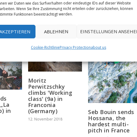
nen wir Daten wie das Surfverhalten oder eindeutige IDs auf dieser Website
9a+ with "First
arbeiten. Wenn Sie Ihre Zustimmung nicht erteilen oder zurückziehen, können
timmte Funktionen beeinträchtigt werden.
AKZEPTIEREN
ABLEHNEN
EINSTELLUNGEN ANSEHE
Cookie-Richtlinie
Privacy Protection
about us
Moritz
Perwitzschky
climbs 'Working
ods
class' (9a) in
 „La
Franconia
b) in
(Germany)
Seb Bouin sends
Hossana, the
12. November 2018
hardest multi-
pitch in France