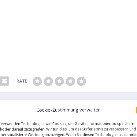
RATE:
Cookie-Zustimmung verwalten
NÄCHST
 verwenden Technologien wie Cookies, um Geräteinformationen zu speichern
Shawn Raboutou send his first
/oder darauf zuzugreifen. Wir tun dies, um das Surferlebnis zu verbessern und
ador"
with"Duele La Realidad" and his f
personalisierte Werbung anzuzeigen. Wenn Sie diesen Technologien zustimme