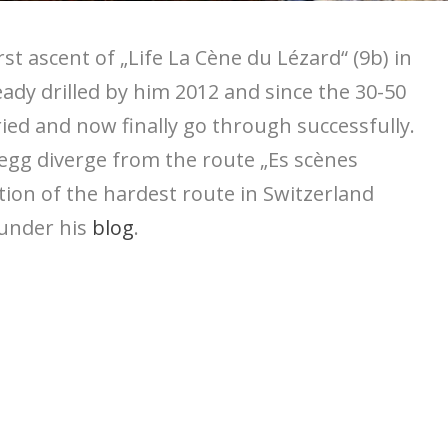
rst ascent of „Life La Cène du Lézard“ (9b) in
ady drilled by him 2012 and since the 30-50
ried and now finally go through successfully.
segg diverge from the route „Es scènes
stion of the hardest route in Switzerland
 under his
blog
.