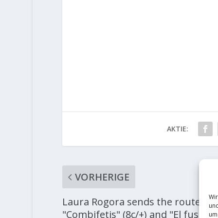
AKTIE:
VORHERIGE
Wir
Laura Rogora sends the routes
und
"Combifetis" (8c/+) and "El fustig
um 