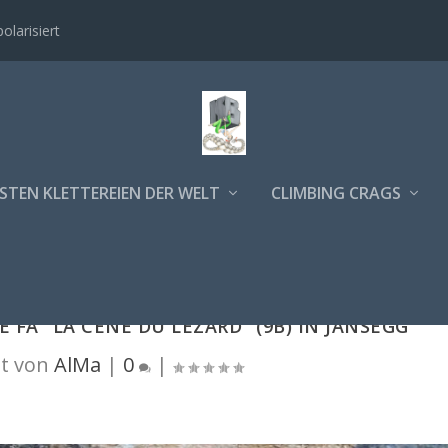
polarisiert
STEN KLETTEREIEN DER WELT
CLIMBING CRAGS
 FA "LA CÈNE DU LÉZARD" (9B) IN JANSEGG
t von
AlMa
|
0
|