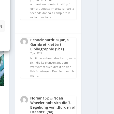
[…] via Heckmair,
 Ley"
autoassicurandosi sui tratti più
difficili. Questa impresa la rese la
seconda donna a compiere la
salita in solitaria…
N
BenReinhardt
Janja
zu
Garnbret klettert
Bibliographie (9b+)
7. Juli 2026
Ich finde es beeindruckend, wenn
sich die Leistungen aus dem
Wettkampf auch direkt an den
Fels übertragen. Draußen braucht
man…
Florian152
Noah
zu
Wheeler holt sich die 7.
Begehung von „Burden of
Dreams“ (9A)