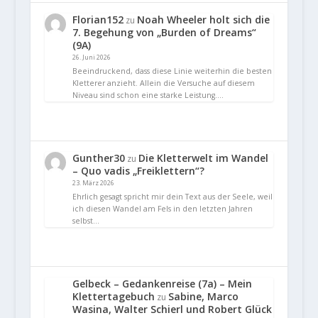
Florian152
Noah Wheeler holt sich die
zu
7. Begehung von „Burden of Dreams“
(9A)
26. Juni 2026
Beeindruckend, dass diese Linie weiterhin die besten
Kletterer anzieht. Allein die Versuche auf diesem
Niveau sind schon eine starke Leistung.…
Gunther30
Die Kletterwelt im Wandel
zu
– Quo vadis „Freiklettern“?
23. März 2026
Ehrlich gesagt spricht mir dein Text aus der Seele, weil
ich diesen Wandel am Fels in den letzten Jahren
selbst…
Gelbeck – Gedankenreise (7a) – Mein
Klettertagebuch
Sabine, Marco
zu
Wasina, Walter Schierl und Robert Glück