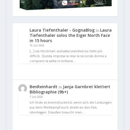
Laura Tiefenthaler - GognaBlog
Laura
zu
Tiefenthaler solos the Eiger North Face
in 15 hours
10. Juli 2026
[…] via Heckmair, autoassicurandosi sui tratti più
difficili. Questa impresa la rese la seconda donna a
compiere la salita in solitaria…
BenReinhardt
Janja Garnbret klettert
zu
Bibliographie (9b+)
7. Juli 2026
Ich finde es beeindruckend, wenn sich die Leistungen
aus dem Wettkampf auch direkt an den Fels
übertragen. Draußen braucht man…