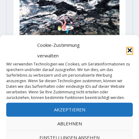
Cookie-Zustimmung
verwalten
Wir verwenden Technologien wie Cookies, um Geräteinformationen zu
speichern und/oder darauf zuzugreifen. Wir tun dies, um das
Video: "Ali Hulk Sit Start Extension
Surferlebnis zu verbessern und um personalisierte Werbung
Total" (9b) by Dave Graham
anzuzeigen. Wenn Sie diesen Technologien zustimmen, können wir
20. Oktober 2020
Daten wie das Surfverhalten oder eindeutige IDs auf dieser Website
verarbeiten. Wenn Sie Ihre Zustimmung nicht erteilen oder
zurückziehen, können bestimmte Funktionen beeinträchtigt werden.
AKZEPTIEREN
ABLEHNEN
EINSTELLUNGEN ANSEHEN