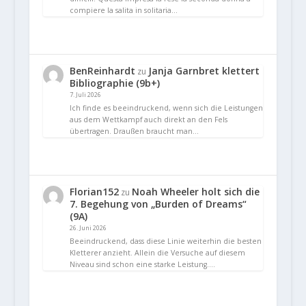
compiere la salita in solitaria…
BenReinhardt
Janja Garnbret klettert
zu
Bibliographie (9b+)
7. Juli 2026
Ich finde es beeindruckend, wenn sich die Leistungen
aus dem Wettkampf auch direkt an den Fels
übertragen. Draußen braucht man…
Florian152
Noah Wheeler holt sich die
zu
7. Begehung von „Burden of Dreams“
(9A)
26. Juni 2026
Beeindruckend, dass diese Linie weiterhin die besten
Kletterer anzieht. Allein die Versuche auf diesem
Niveau sind schon eine starke Leistung.…