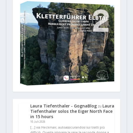
Laura Tiefenthaler - GognaBlog
Laura
zu
Tiefenthaler solos the Eiger North Face
in 15 hours
10. Juli 2026
[…] via Heckmair, autoassicurandosi sui tratti più
difficili. Questa impresa la rese la seconda donna a