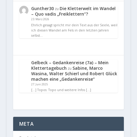
Gunther30
Die Kletterwelt im Wandel
zu
– Quo vadis „Freiklettern“?
23. März 2026
Ehrlich gesagt spricht mir dein Text aus der Seele, weil
ich diesen Wandel am Fels in den letzten Jahren
selbst…
Gelbeck – Gedankenreise (7a) – Mein
Klettertagebuch
Sabine, Marco
zu
Wasina, Walter Schierl und Robert Glück
machen eine „Gedankenreise“
27. Juni 2025
[…] Topos: Topo und weitere Infos […]
META