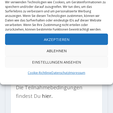
Übernachtungen im Explorer
Wir verwenden Technologien wie Cookies, um Geräteinformationen zu
speichern und/oder darauf zuzugreifen. Wir tun dies, um das
Hotel Kitzbühel vom 29. Juni – 01.
Surferlebnis zu verbessern und um personalisierte Werbung
anzuzeigen. Wenn Sie diesen Technologien zustimmen, können wir
Juli 2018 inkl. Guide und
Daten wie das Surfverhalten oder eindeutige IDs auf dieser Website
verarbeiten. Wenn Sie Ihre Zustimmung nicht erteilen oder
Programm zum Thema
zurückziehen, können bestimmte Funktionen beeinträchtigt werden.
Mulitmountainsport sowie ein
AKZEPTIEREN
vollwertiges Multimountainsport-
ABLEHNEN
Outfit von adidas TERREX mit den
neusten Trailrunningschuhen
EINSTELLUNGEN ANSEHEN
aus der ZeroDye Kollektion!
Cookie-Richtlinie
Datenschutz
Impressum
Die Teilnahmebedingungen
findest Du
hier.