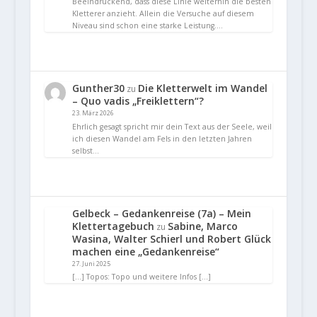
Beeindruckend, dass diese Linie weiterhin die besten
Kletterer anzieht. Allein die Versuche auf diesem
Niveau sind schon eine starke Leistung.…
Gunther30
Die Kletterwelt im Wandel
zu
– Quo vadis „Freiklettern“?
23. März 2026
Ehrlich gesagt spricht mir dein Text aus der Seele, weil
ich diesen Wandel am Fels in den letzten Jahren
selbst…
Gelbeck – Gedankenreise (7a) – Mein
Klettertagebuch
Sabine, Marco
zu
Wasina, Walter Schierl und Robert Glück
machen eine „Gedankenreise“
27. Juni 2025
[…] Topos: Topo und weitere Infos […]