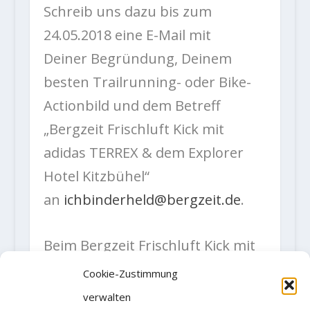
Schreib uns dazu bis zum
24.05.2018 eine E-Mail mit
Deiner Begründung, Deinem
besten Trailrunning- oder Bike-
Actionbild und dem Betreff
„Bergzeit Frischluft Kick mit
adidas TERREX & dem Explorer
Hotel Kitzbühel“
an
ichbinderheld@bergzeit.de
.
Beim Bergzeit Frischluft Kick mit
adidas TERREX verlosen wir unter
Cookie-Zustimmung
allen Einsendungen 4 x 2
verwalten