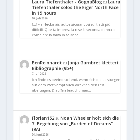
Laura Tiefenthaler - GognaBlog
Laura
zu
Tiefenthaler solos the Eiger North Face
in 15 hours
10. Juli 2026
[…] via Heckmair, autoassicurandosi sui tratti più
difficili. Questa impresa la rese la seconda donna a
compiere la salita in solitaria…
BenReinhardt
Janja Garnbret klettert
zu
Bibliographie (9b+)
7. Juli 2026
Ich finde es beeindruckend, wenn sich die Leistungen
aus dem Wettkampf auch direkt an den Fels
übertragen. Draußen braucht man…
Florian152
Noah Wheeler holt sich die
zu
7. Begehung von „Burden of Dreams“
(9A)
26. Juni 2026