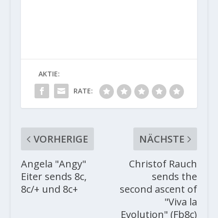
AKTIE:
RATE:
VORHERIGE
NÄCHSTE
Angela "Angy"
Christof Rauch
Eiter sends 8c,
sends the
8c/+ und 8c+
second ascent of
"Viva la
Evolution" (Fb8c)