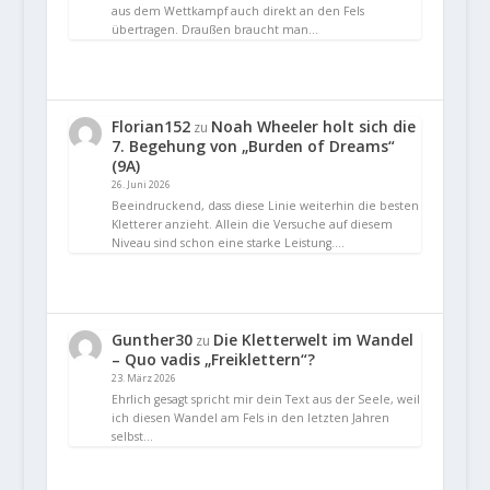
aus dem Wettkampf auch direkt an den Fels
übertragen. Draußen braucht man…
Florian152
Noah Wheeler holt sich die
zu
7. Begehung von „Burden of Dreams“
(9A)
26. Juni 2026
Beeindruckend, dass diese Linie weiterhin die besten
Kletterer anzieht. Allein die Versuche auf diesem
Niveau sind schon eine starke Leistung.…
Gunther30
Die Kletterwelt im Wandel
zu
– Quo vadis „Freiklettern“?
23. März 2026
Ehrlich gesagt spricht mir dein Text aus der Seele, weil
ich diesen Wandel am Fels in den letzten Jahren
selbst…