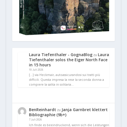
Laura Tiefenthaler - GognaBlog
Laura
zu
Tiefenthaler solos the Eiger North Face
in 15 hours
10. Juli 2026
[…] via Heckmair, autoassicurandosi sui tratti più
difficili. Questa impresa la rese la seconda donna a
compiere la salita in solitaria…
BenReinhardt
Janja Garnbret klettert
zu
Bibliographie (9b+)
7. Juli 2026
Ich finde es beeindruckend, wenn sich die Leistungen