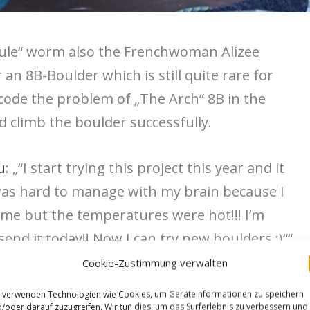
Jule“ worm also the Frenchwoman Alizee
 an 8B-Boulder which is still quite rare for
ode the problem of „The Arch“ 8B in the
d climb the boulder successfully.
u
: „“
I start trying this project this year and it
 was hard to manage with my brain because I
 time but the temperatures were hot!!! I’m
 send it today!! Now I can try new boulders :)““
Cookie-Zustimmung verwalten
 verwenden Technologien wie Cookies, um Geräteinformationen zu speichern
/oder darauf zuzugreifen. Wir tun dies, um das Surferlebnis zu verbessern und