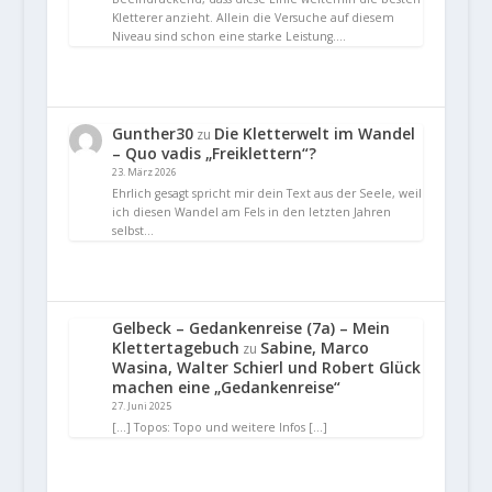
Kletterer anzieht. Allein die Versuche auf diesem
Niveau sind schon eine starke Leistung.…
Gunther30
Die Kletterwelt im Wandel
zu
– Quo vadis „Freiklettern“?
23. März 2026
Ehrlich gesagt spricht mir dein Text aus der Seele, weil
ich diesen Wandel am Fels in den letzten Jahren
selbst…
Gelbeck – Gedankenreise (7a) – Mein
Klettertagebuch
Sabine, Marco
zu
Wasina, Walter Schierl und Robert Glück
machen eine „Gedankenreise“
27. Juni 2025
[…] Topos: Topo und weitere Infos […]