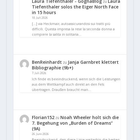
Laura Tiefenthaler - GognaBlog
Laura
zu
Tiefenthaler solos the Eiger North Face
in 15 hours
10. Juli 2026
[…] via Heckmair, autoassicurandosi sui tratti più
difficili. Questa impresa la rese la seconda donna a
compiere la salita in solitaria…
BenReinhardt
Janja Garnbret klettert
zu
Bibliographie (9b+)
7. Juli 2026
Ich finde es beeindruckend, wenn sich die Leistungen
aus dem Wettkampf auch direkt an den Fels
übertragen. Draußen braucht man…
Florian152
Noah Wheeler holt sich die
zu
7. Begehung von „Burden of Dreams“
(9A)
26. Juni 2026
Beeindruckend, dass diese Linie weiterhin die besten