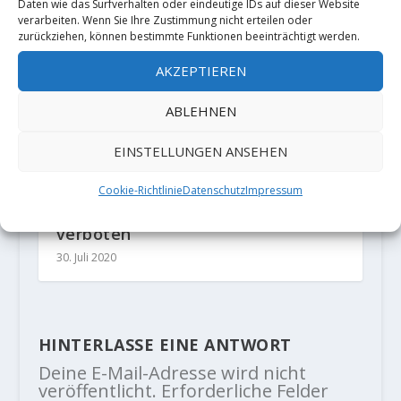
Daten wie das Surfverhalten oder eindeutige IDs auf dieser Website
verarbeiten. Wenn Sie Ihre Zustimmung nicht erteilen oder
zurückziehen, können bestimmte Funktionen beeinträchtigt werden.
AKZEPTIEREN
ABLEHNEN
EINSTELLUNGEN ANSEHEN
Cookie-Richtlinie
Datenschutz
Impressum
Bouldern im Sektor „Hockstein“ –
Bouldergebiet Chemnitztal
verboten
30. Juli 2020
HINTERLASSE EINE ANTWORT
Deine E-Mail-Adresse wird nicht
veröffentlicht.
Erforderliche Felder