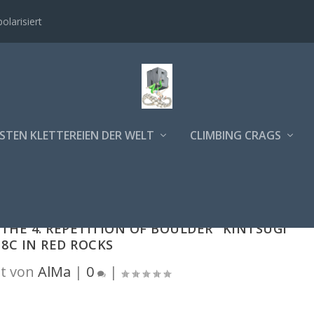
polarisiert
STEN KLETTEREIEN DER WELT
CLIMBING CRAGS
HE 4. REPETITION OF BOULDER "KINTSUGI"
8C IN RED ROCKS
t von
AlMa
|
0
|