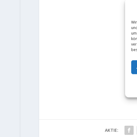
Wir
und
um 
kön
ver
bes
AKTIE: