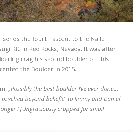
sends the fourth ascent to the Nalle
ugi“ 8C in Red Rocks, Nevada. It was after
ldering crag his second boulder on this
ascented the Boulder in 2015.
am:
„Possibly the best boulder I’ve ever done…
d psyched beyond belief!!! to Jimmy and Daniel
 banger ! [Ungraciously cropped for small