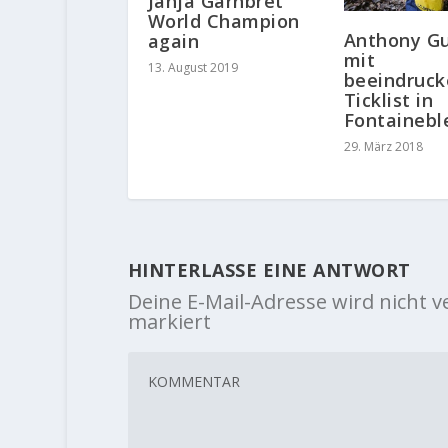
Janja Garnbret
World Champion
Anthony Gu
again
mit
13. August 2019
beeindruck
Ticklist in
Fontainebl
29. März 2018
HINTERLASSE EINE ANTWORT
Deine E-Mail-Adresse wird nicht ve
markiert