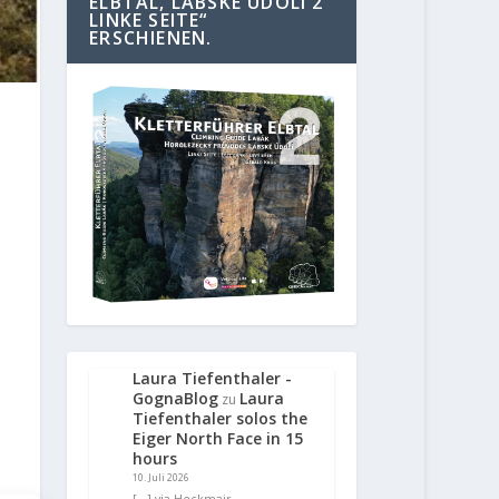
ELBTAL, LABSKE UDOLI 2
LINKE SEITE“
ERSCHIENEN.
Laura Tiefenthaler -
GognaBlog
Laura
zu
Tiefenthaler solos the
Eiger North Face in 15
hours
10. Juli 2026