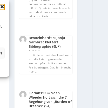
[…] via Heckmair,
autoassicurandosi sui tratti più
difficili. Questa impresa la rese la
seconda donna a compiere la
salita in solitaria…
n,
BenReinhardt
Janja
zu
Garnbret klettert
Bibliographie (9b+)
7. Juli 2026
N
Ich finde es beeindruckend, wenn
sich die Leistungen aus dem
Wettkampf auch direkt an den
Fels übertragen. Draußen braucht
man…
Florian152
Noah
zu
Wheeler holt sich die 7.
Begehung von „Burden of
Dreams“ (9A)