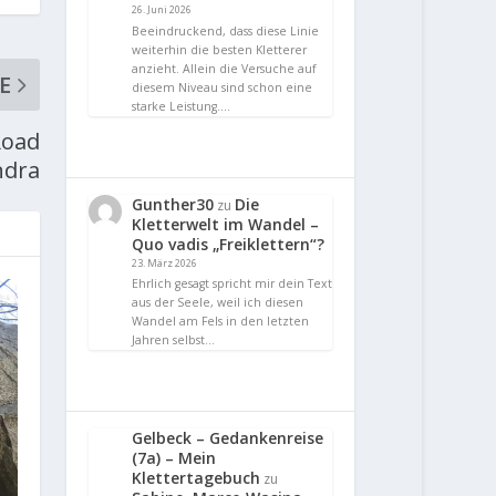
26. Juni 2026
Beeindruckend, dass diese Linie
weiterhin die besten Kletterer
anzieht. Allein die Versuche auf
E
diesem Niveau sind schon eine
starke Leistung.…
Road
ndra
Gunther30
Die
zu
Kletterwelt im Wandel –
Quo vadis „Freiklettern“?
23. März 2026
Ehrlich gesagt spricht mir dein Text
aus der Seele, weil ich diesen
Wandel am Fels in den letzten
Jahren selbst…
Gelbeck – Gedankenreise
(7a) – Mein
Klettertagebuch
zu