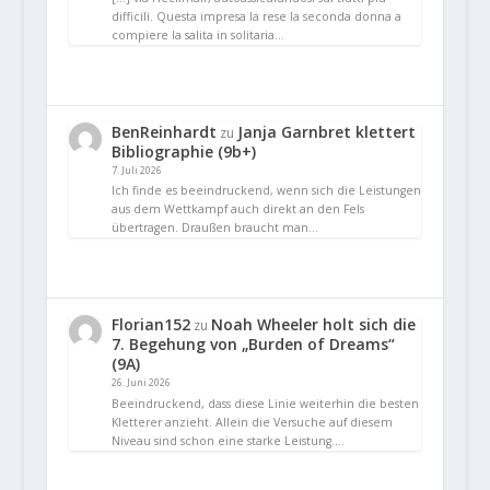
difficili. Questa impresa la rese la seconda donna a
compiere la salita in solitaria…
BenReinhardt
Janja Garnbret klettert
zu
Bibliographie (9b+)
7. Juli 2026
Ich finde es beeindruckend, wenn sich die Leistungen
aus dem Wettkampf auch direkt an den Fels
übertragen. Draußen braucht man…
Florian152
Noah Wheeler holt sich die
zu
7. Begehung von „Burden of Dreams“
(9A)
26. Juni 2026
Beeindruckend, dass diese Linie weiterhin die besten
Kletterer anzieht. Allein die Versuche auf diesem
Niveau sind schon eine starke Leistung.…