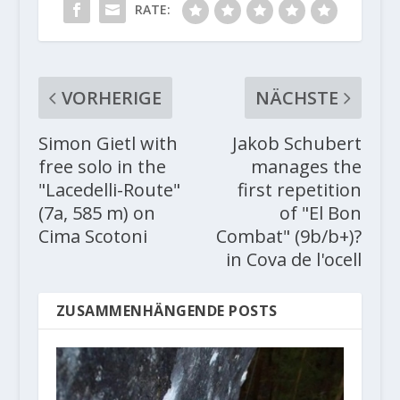
RATE:
VORHERIGE
NÄCHSTE
Simon Gietl with
Jakob Schubert
free solo in the
manages the
"Lacedelli-Route"
first repetition
(7a, 585 m) on
of "El Bon
Cima Scotoni
Combat" (9b/b+)?
in Cova de l'ocell
ZUSAMMENHÄNGENDE POSTS