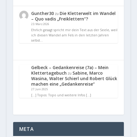
Gunther30
Die Kletterwelt im Wandel
zu
– Quo vadis „Freiklettern“?
23. März 2026
Ehrlich gesagt spricht mir dein Text aus der Seele, weil
ich diesen Wandel am Fels in den letzten Jahren
selbst…
Gelbeck – Gedankenreise (7a) – Mein
Klettertagebuch
Sabine, Marco
zu
Wasina, Walter Schierl und Robert Glück
machen eine „Gedankenreise“
27. Juni 2025
[…] Topos: Topo und weitere Infos […]
META