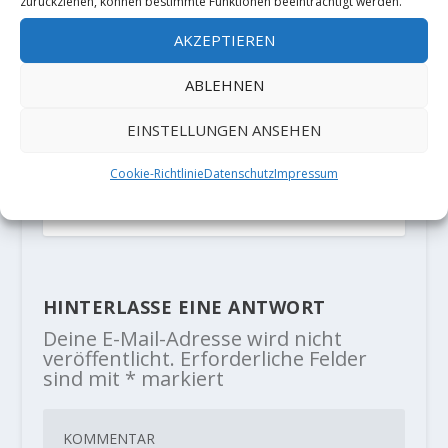
zurückziehen, können bestimmte Funktionen beeinträchtigt werden.
AKZEPTIEREN
ABLEHNEN
EINSTELLUNGEN ANSEHEN
Iker Pou with FA "Artaburu" (9a+)?
Cookie-Richtlinie
Datenschutz
Impressum
in Margalef
21. Dezember 2018
HINTERLASSE EINE ANTWORT
Deine E-Mail-Adresse wird nicht
veröffentlicht.
Erforderliche Felder
sind mit
*
markiert