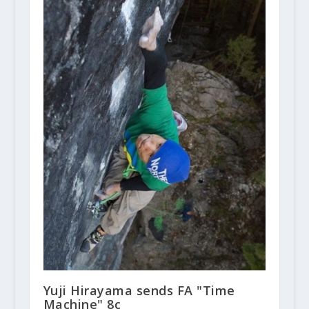
Yuji Hirayama sends FA "Time
Machine" 8c