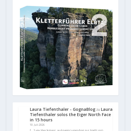
Laura Tiefenthaler - GognaBlog
Laura
zu
Tiefenthaler solos the Eiger North Face
in 15 hours
10. Juli 2026
[…] via Heckmair, autoassicurandosi sui tratti più