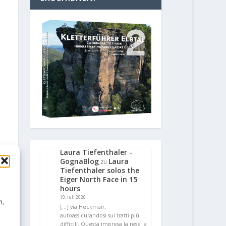
Laura Tiefenthaler -
GognaBlog
Laura
zu
Tiefenthaler solos the
Eiger North Face in 15
hours
10. Juli 2026
n,
[…] via Heckmair,
autoassicurandosi sui tratti più
difficili. Questa impresa la rese la