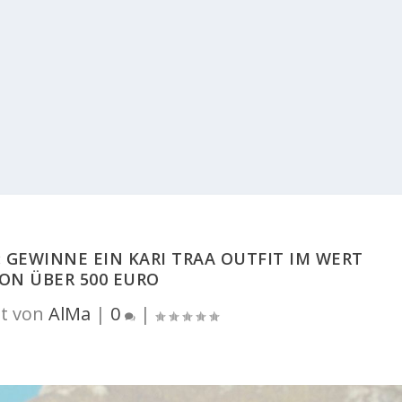
 GEWINNE EIN KARI TRAA OUTFIT IM WERT
ON ÜBER 500 EURO
t von
AlMa
|
0
|