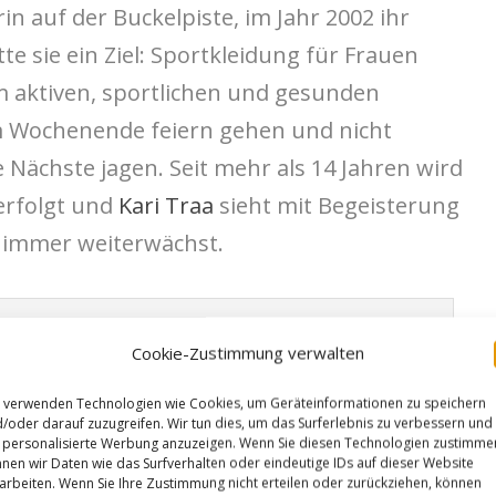
in auf der Buckelpiste, im Jahr 2002 ihr
te sie ein Ziel: Sportkleidung für Frauen
m aktiven, sportlichen und gesunden
m Wochenende feiern gehen und nicht
e Nächste jagen. Seit mehr als 14 Jahren wird
erfolgt und
Kari Traa
sieht mit Begeisterung
t immer weiterwächst.
Cookie-Zustimmung verwalten
 verwenden Technologien wie Cookies, um Geräteinformationen zu speichern
/oder darauf zuzugreifen. Wir tun dies, um das Surferlebnis zu verbessern und
rden schon lange nicht mehr nur auf der
personalisierte Werbung anzuzeigen. Wenn Sie diesen Technologien zustimme
nen wir Daten wie das Surfverhalten oder eindeutige IDs auf dieser Website
 kommen überall zum Einsatz! | Foto: Kari
arbeiten. Wenn Sie Ihre Zustimmung nicht erteilen oder zurückziehen, können