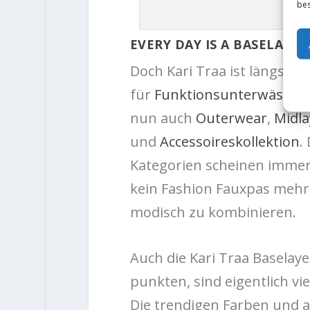
bes
EVERY DAY IS A BASELAYER
Doch Kari Traa ist längst 
für
Funktionsunterwäsche
nun auch
Outerwear
,
Midla
und
Accessoireskollektion
.
Kategorien scheinen immer
kein Fashion Fauxpas mehr,
modisch zu kombinieren.
Auch die Kari Traa Baselaye
punkten, sind eigentlich vi
Die trendigen Farben und a