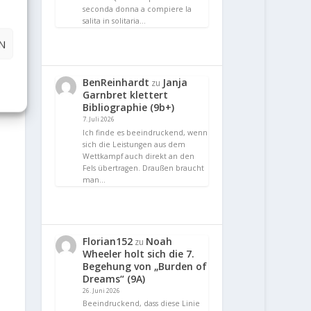
seconda donna a compiere la
salita in solitaria…
N
BenReinhardt
Janja
zu
Garnbret klettert
Bibliographie (9b+)
7. Juli 2026
Ich finde es beeindruckend, wenn
sich die Leistungen aus dem
Wettkampf auch direkt an den
Fels übertragen. Draußen braucht
man…
Florian152
Noah
zu
Wheeler holt sich die 7.
Begehung von „Burden of
Dreams“ (9A)
26. Juni 2026
Beeindruckend, dass diese Linie