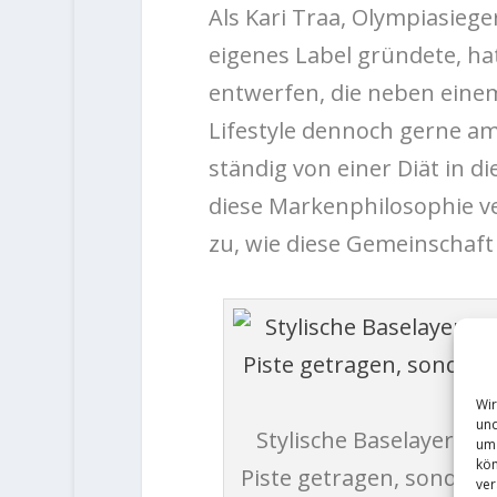
Als Kari Traa, Olympiasieger
eigenes Label gründete, hat
entwerfen, die neben eine
Lifestyle dennoch gerne a
ständig von einer Diät in di
diese Markenphilosophie v
zu, wie diese Gemeinschaf
Wir
und
Stylische Baselayer we
um 
kön
Piste getragen, sondern
ver