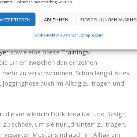
timmte Funktionen beeinträchtigt werden.
Traa
 DAY!
AKZEPTIEREN
ABLEHNEN
EINSTELLUNGEN ANSEHE
mehr nur eine Marke
Cookie-Richtlinie
Datenschutz
Impressum
. Die Kollektion umfasst neben Baselayern
yer
sowie eine breite
Trainings
–
 Die Linien zwischen den einzelnen
 mehr zu verschwimmen. Schon längst ist es
 Jogginghose auch im Alltag zu tragen und
r, die vor allem in Funktionalität und Design
el zu schade, um sie nur „drunter“ zu tragen.
ngesagten Muster sind auch im Alltag ein