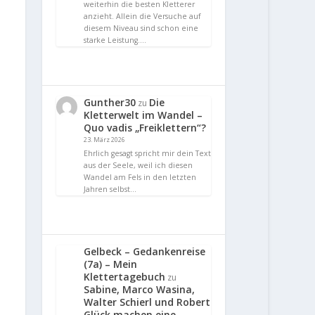
weiterhin die besten Kletterer
anzieht. Allein die Versuche auf
diesem Niveau sind schon eine
starke Leistung.…
Gunther30
Die
zu
Kletterwelt im Wandel –
Quo vadis „Freiklettern“?
23. März 2026
Ehrlich gesagt spricht mir dein Text
aus der Seele, weil ich diesen
Wandel am Fels in den letzten
Jahren selbst…
Gelbeck – Gedankenreise
(7a) – Mein
Klettertagebuch
zu
Sabine, Marco Wasina,
Walter Schierl und Robert
Glück machen eine