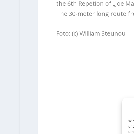
the 6th Repetion of „Joe Ma
The 30-meter long route fr
Foto: (c)
William Steunou
Wir
und
um 