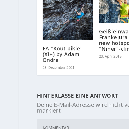
Geißleinwa
Frankejura
new hotspo
FA "Kout pikle"
"Niner"-cl
(XI+) by Adam
23. April 2018
Ondra
23. Dezember 2021
HINTERLASSE EINE ANTWORT
Deine E-Mail-Adresse wird nicht ve
markiert