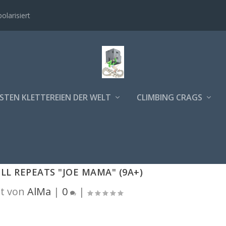
polarisiert
STEN KLETTEREIEN DER WELT
CLIMBING CRAGS
LL REPEATS "JOE MAMA" (9A+)
t von
AlMa
|
0
|