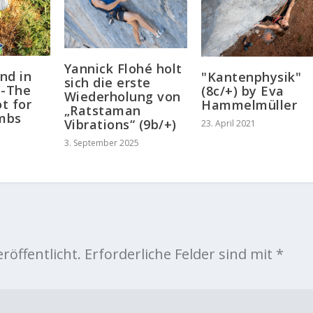
Yannick Flohé holt
nd in
"Kantenphysik"
sich die erste
 -The
(8c/+) by Eva
Wiederholung von
t for
Hammelmüller
„Ratstaman
imbs
Vibrations“ (9b/+)
23. April 2021
3. September 2025
röffentlicht.
Erforderliche Felder sind mit
*