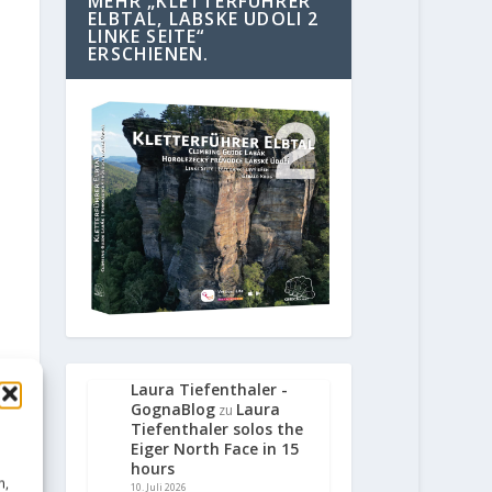
MEHR „KLETTERFÜHRER
ELBTAL, LABSKE UDOLI 2
LINKE SEITE“
ERSCHIENEN.
Laura Tiefenthaler -
GognaBlog
Laura
zu
Tiefenthaler solos the
Eiger North Face in 15
hours
n,
10. Juli 2026