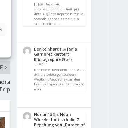
[…] via Heckmair,
autoassicurandosi sui tratti più
difficili. Questa impresa la rese la
seconda donna a compiere la
salita in solitaria…
N
BenReinhardt
Janja
zu
Garnbret klettert
Bibliographie (9b+)
7. Juli 2026
E
Ich finde es beeindruckend, wenn
sich die Leistungen aus dem
Wettkampf auch direkt an den
ndra
Fels übertragen. Draußen braucht
Trip
man…
Florian152
Noah
zu
Wheeler holt sich die 7.
Begehung von „Burden of