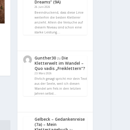
Dreams“ (9A)
26. Juni 2026
Beeindruckend, dass diese Linie
weiterhin die besten Kletterer
anzieht. Allein die Versuche auf
diesem Niveau sind schon eine
starke Leistung.…
Gunther30
Die
zu
Kletterwelt im Wandel –
Quo vadis „Freiklettern“?
23. März 2026
Ehrlich gesagt spricht mir dein Text
aus der Seele, weil ich diesen
Wandel am Fels in den letzten
Jahren selbst…
Gelbeck – Gedankenreise
(7a) – Mein
Klettertagebuch
zu