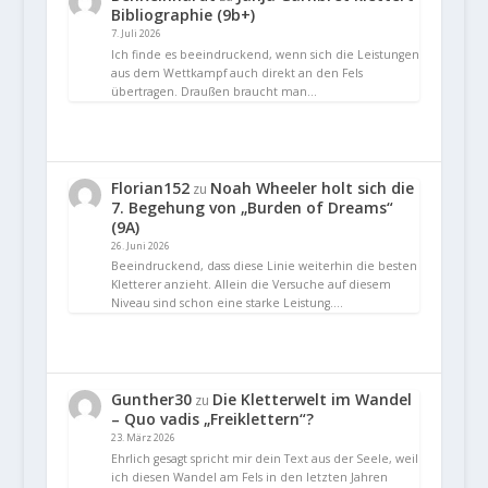
Bibliographie (9b+)
7. Juli 2026
Ich finde es beeindruckend, wenn sich die Leistungen
aus dem Wettkampf auch direkt an den Fels
übertragen. Draußen braucht man…
Florian152
Noah Wheeler holt sich die
zu
7. Begehung von „Burden of Dreams“
(9A)
26. Juni 2026
Beeindruckend, dass diese Linie weiterhin die besten
Kletterer anzieht. Allein die Versuche auf diesem
Niveau sind schon eine starke Leistung.…
Gunther30
Die Kletterwelt im Wandel
zu
– Quo vadis „Freiklettern“?
23. März 2026
Ehrlich gesagt spricht mir dein Text aus der Seele, weil
ich diesen Wandel am Fels in den letzten Jahren