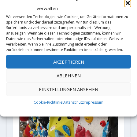
verwalten
Wir verwenden Technologien wie Cookies, um Geräteinformationen zu
speichern und/oder darauf zuzugreifen. Wir tun dies, um das
Surferlebnis zu verbessern und um personalisierte Werbung
anzuzeigen. Wenn Sie diesen Technologien zustimmen, können wir
Daten wie das Surfverhalten oder eindeutige IDs auf dieser Website
verarbeiten. Wenn Sie Ihre Zustimmung nicht erteilen oder
Max Räuber holt sich die 3.
zurückziehen, können bestimmte Funktionen beeinträchtigt werden.
Begehung von „Half-Life“ (8C)
AKZEPTIEREN
1. Juni 2020
ABLEHNEN
EINSTELLUNGEN ANSEHEN
Cookie-Richtlinie
Datenschutz
Impressum