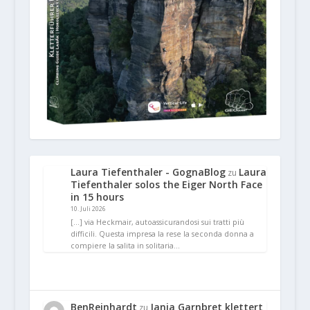
Laura Tiefenthaler - GognaBlog
Laura
zu
Tiefenthaler solos the Eiger North Face
in 15 hours
10. Juli 2026
[…] via Heckmair, autoassicurandosi sui tratti più
difficili. Questa impresa la rese la seconda donna a
compiere la salita in solitaria…
BenReinhardt
Janja Garnbret klettert
zu