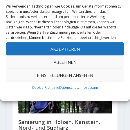
Wir verwenden Technologien wie Cookies, um Geräteinformationen zu
speichern und/oder darauf zuzugreifen. Wir tun dies, um das
Barbara Zangerl and Jacobo
Surferlebnis zu verbessern und um personalisierte Werbung
Larcher send "The Nose" (5.14a /
anzuzeigen. Wenn Sie diesen Technologien zustimmen, können wir
X+) free
Daten wie das Surfverhalten oder eindeutige IDs auf dieser Website
verarbeiten. Wenn Sie Ihre Zustimmung nicht erteilen oder
25. November 2019
zurückziehen, können bestimmte Funktionen beeinträchtigt werden.
AKZEPTIEREN
ABLEHNEN
EINSTELLUNGEN ANSEHEN
Cookie-Richtlinie
Datenschutz
Impressum
Sanierung in Holzen, Kanstein,
Nord- und Südharz