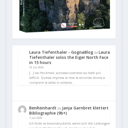
Laura Tiefenthaler - GognaBlog
Laura
zu
Tiefenthaler solos the Eiger North Face
in 15 hours
10. Juli 2026
[…] via Heckmair, autoassicurandosi sui tratti più
difficili. Questa impresa la rese la seconda donna a
compiere la salita in solitaria…
BenReinhardt
Janja Garnbret klettert
zu
Bibliographie (9b+)
7. Juli 2026
Ich finde es beeindruckend, wenn sich die Leistungen