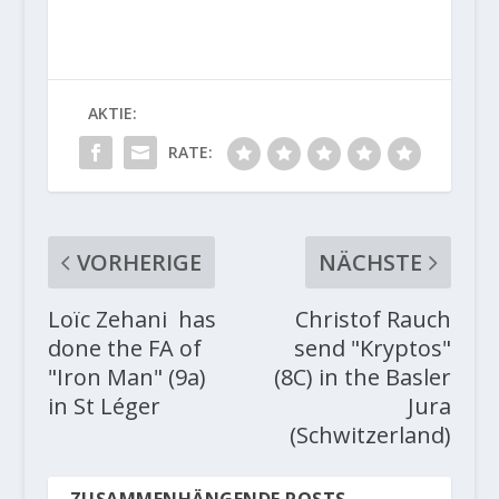
AKTIE:
RATE:
VORHERIGE
NÄCHSTE
Loïc Zehani has
Christof Rauch
done the FA of
send "Kryptos"
"Iron Man" (9a)
(8C) in the Basler
in St Léger
Jura
(Schwitzerland)
ZUSAMMENHÄNGENDE POSTS