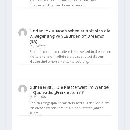
aus dem Wettkampf auch direkt an den Fels
übertragen. Draußen braucht man…
Florian152
Noah Wheeler holt sich die
zu
7. Begehung von „Burden of Dreams“
(9A)
26. Juni 2026
Beeindruckend, dass diese Linie weiterhin die besten
Kletterer anzieht. Allein die Versuche auf diesem
Niveau sind schon eine starke Leistung.…
Gunther30
Die Kletterwelt im Wandel
zu
– Quo vadis „Freiklettern“?
23. März 2026
Ehrlich gesagt spricht mir dein Text aus der Seele, weil
ich diesen Wandel am Fels in den letzten Jahren
selbst…