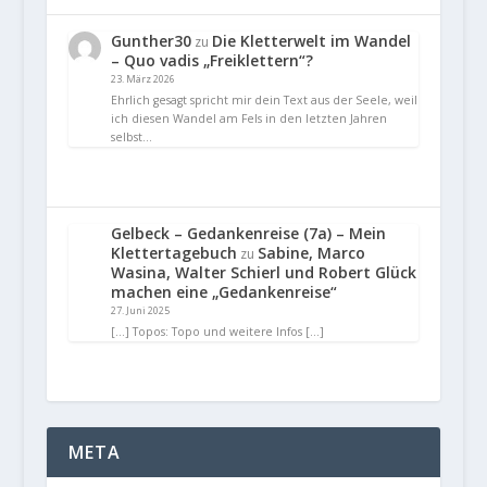
Gunther30
Die Kletterwelt im Wandel
zu
– Quo vadis „Freiklettern“?
23. März 2026
Ehrlich gesagt spricht mir dein Text aus der Seele, weil
ich diesen Wandel am Fels in den letzten Jahren
selbst…
Gelbeck – Gedankenreise (7a) – Mein
Klettertagebuch
Sabine, Marco
zu
Wasina, Walter Schierl und Robert Glück
machen eine „Gedankenreise“
27. Juni 2025
[…] Topos: Topo und weitere Infos […]
META