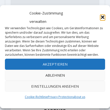
Cookie-Zustimmung
verwalten
Wir verwenden Technologien wie Cookies, um Geräteinformationen zu
speichern und/oder darauf zuzugreifen. Wir tun dies, um das
Surferlebnis zu verbessern und um personalisierte Werbung
anzuzeigen. Wenn Sie diesen Technologien zustimmen, können wir
Daten wie das Surfverhalten oder eindeutige IDs auf dieser Website
verarbeiten. Wenn Sie Ihre Zustimmung nicht erteilen oder
zurückziehen, können bestimmte Funktionen beeinträchtigt werden.
AKZEPTIEREN
Diese Website verwendet Akismet, um
ABLEHNEN
Spam zu reduzieren.
Erfahre, wie
EINSTELLUNGEN ANSEHEN
deine Kommentardaten verarbeitet
werden.
Cookie-Richtlinie
Privacy Protection
about us