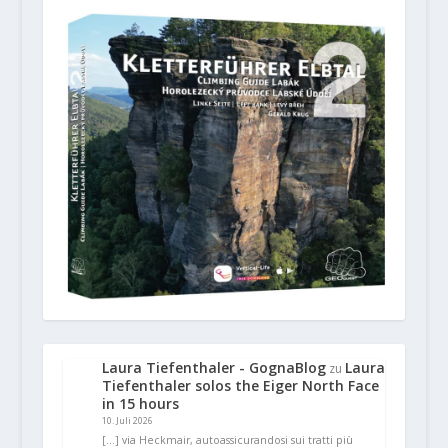
Laura Tiefenthaler - GognaBlog
Laura
zu
Tiefenthaler solos the Eiger North Face
in 15 hours
10. Juli 2026
[…] via Heckmair, autoassicurandosi sui tratti più