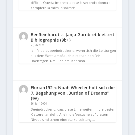
difficili. Questa impresa la rese la seconda donna a
compiere la salita in solitaria…
BenReinhardt
Janja Garnbret klettert
zu
Bibliographie (9b+)
7. Juli 2026
Ich finde es beeindruckend, wenn sich die Leistungen
aus dem Wettkampf auch direkt an den Fels
übertragen. Draußen braucht man…
Florian152
Noah Wheeler holt sich die
zu
7. Begehung von „Burden of Dreams“
(9A)
26. Juni 2026
Beeindruckend, dass diese Linie weiterhin die besten
Kletterer anzieht. Allein die Versuche auf diesem
Niveau sind schon eine starke Leistung.…