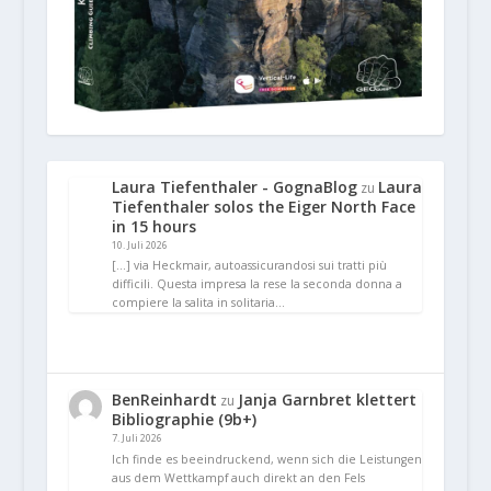
Laura Tiefenthaler - GognaBlog
Laura
zu
Tiefenthaler solos the Eiger North Face
in 15 hours
10. Juli 2026
[…] via Heckmair, autoassicurandosi sui tratti più
difficili. Questa impresa la rese la seconda donna a
compiere la salita in solitaria…
BenReinhardt
Janja Garnbret klettert
zu
Bibliographie (9b+)
7. Juli 2026
Ich finde es beeindruckend, wenn sich die Leistungen
aus dem Wettkampf auch direkt an den Fels