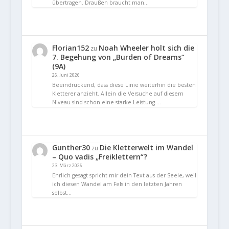
übertragen. Draußen braucht man…
Florian152
Noah Wheeler holt sich die
zu
7. Begehung von „Burden of Dreams“
(9A)
26. Juni 2026
Beeindruckend, dass diese Linie weiterhin die besten
Kletterer anzieht. Allein die Versuche auf diesem
Niveau sind schon eine starke Leistung.…
Gunther30
Die Kletterwelt im Wandel
zu
– Quo vadis „Freiklettern“?
23. März 2026
Ehrlich gesagt spricht mir dein Text aus der Seele, weil
ich diesen Wandel am Fels in den letzten Jahren
selbst…