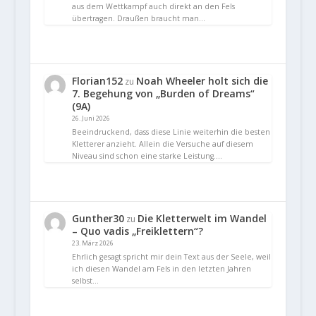
aus dem Wettkampf auch direkt an den Fels
übertragen. Draußen braucht man…
Florian152
Noah Wheeler holt sich die
zu
7. Begehung von „Burden of Dreams“
(9A)
26. Juni 2026
Beeindruckend, dass diese Linie weiterhin die besten
Kletterer anzieht. Allein die Versuche auf diesem
Niveau sind schon eine starke Leistung.…
Gunther30
Die Kletterwelt im Wandel
zu
– Quo vadis „Freiklettern“?
23. März 2026
Ehrlich gesagt spricht mir dein Text aus der Seele, weil
ich diesen Wandel am Fels in den letzten Jahren
selbst…