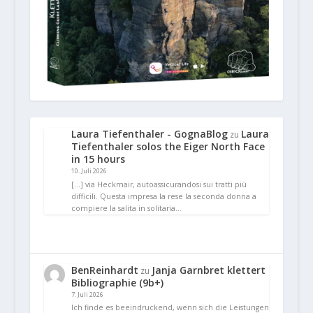
Laura Tiefenthaler - GognaBlog
Laura
zu
Tiefenthaler solos the Eiger North Face
in 15 hours
10. Juli 2026
[…] via Heckmair, autoassicurandosi sui tratti più
difficili. Questa impresa la rese la seconda donna a
compiere la salita in solitaria…
BenReinhardt
Janja Garnbret klettert
zu
Bibliographie (9b+)
7. Juli 2026
Ich finde es beeindruckend, wenn sich die Leistungen