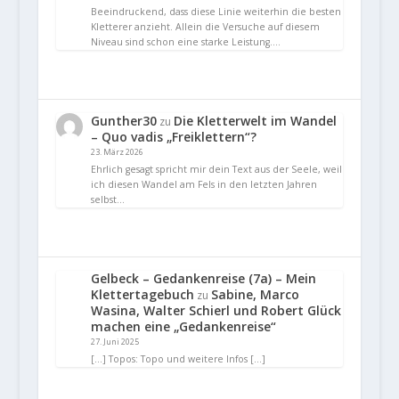
Beeindruckend, dass diese Linie weiterhin die besten
Kletterer anzieht. Allein die Versuche auf diesem
Niveau sind schon eine starke Leistung.…
Gunther30
Die Kletterwelt im Wandel
zu
– Quo vadis „Freiklettern“?
23. März 2026
Ehrlich gesagt spricht mir dein Text aus der Seele, weil
ich diesen Wandel am Fels in den letzten Jahren
selbst…
Gelbeck – Gedankenreise (7a) – Mein
Klettertagebuch
Sabine, Marco
zu
Wasina, Walter Schierl und Robert Glück
machen eine „Gedankenreise“
27. Juni 2025
[…] Topos: Topo und weitere Infos […]