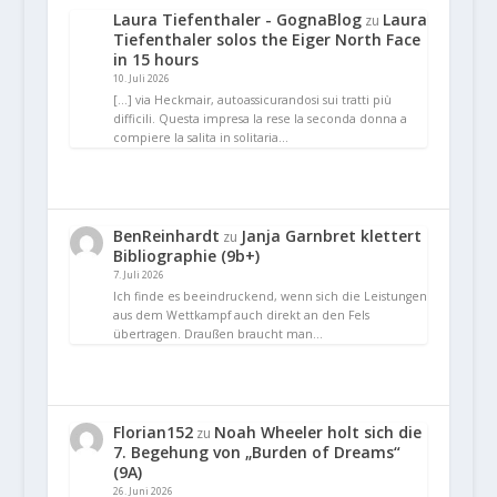
Laura Tiefenthaler - GognaBlog
Laura
zu
Tiefenthaler solos the Eiger North Face
in 15 hours
10. Juli 2026
[…] via Heckmair, autoassicurandosi sui tratti più
difficili. Questa impresa la rese la seconda donna a
compiere la salita in solitaria…
BenReinhardt
Janja Garnbret klettert
zu
Bibliographie (9b+)
7. Juli 2026
Ich finde es beeindruckend, wenn sich die Leistungen
aus dem Wettkampf auch direkt an den Fels
übertragen. Draußen braucht man…
Florian152
Noah Wheeler holt sich die
zu
7. Begehung von „Burden of Dreams“
(9A)
26. Juni 2026