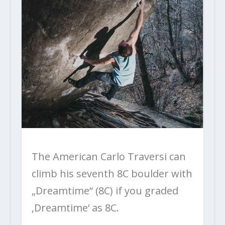
The American Carlo Traversi can
climb his seventh 8C boulder with
„Dreamtime“ (8C) if you graded
‚Dreamtime‘ as 8C.