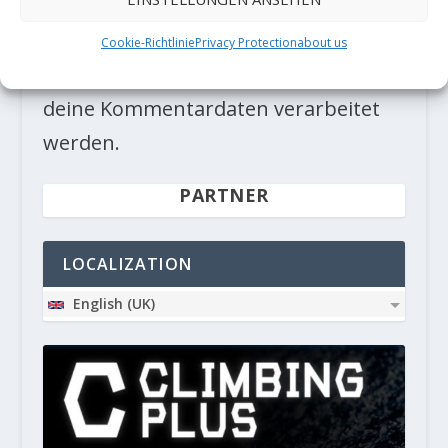
Diese Website verwendet Akismet, um
Cookie-Richtlinie
Privacy Protection
about us
Spam zu reduzieren.
Erfahre, wie
deine Kommentardaten verarbeitet
werden.
PARTNER
LOCALIZATION
English (UK)