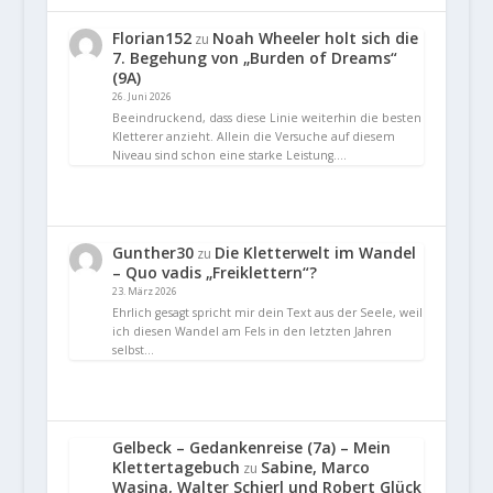
Florian152
Noah Wheeler holt sich die
zu
7. Begehung von „Burden of Dreams“
(9A)
26. Juni 2026
Beeindruckend, dass diese Linie weiterhin die besten
Kletterer anzieht. Allein die Versuche auf diesem
Niveau sind schon eine starke Leistung.…
Gunther30
Die Kletterwelt im Wandel
zu
– Quo vadis „Freiklettern“?
23. März 2026
Ehrlich gesagt spricht mir dein Text aus der Seele, weil
ich diesen Wandel am Fels in den letzten Jahren
selbst…
Gelbeck – Gedankenreise (7a) – Mein
Klettertagebuch
Sabine, Marco
zu
Wasina, Walter Schierl und Robert Glück