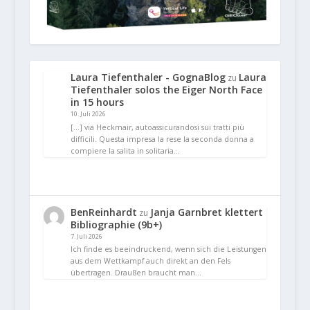
Laura Tiefenthaler - GognaBlog
Laura
zu
Tiefenthaler solos the Eiger North Face
in 15 hours
10. Juli 2026
[…] via Heckmair, autoassicurandosi sui tratti più
difficili. Questa impresa la rese la seconda donna a
compiere la salita in solitaria…
BenReinhardt
Janja Garnbret klettert
zu
Bibliographie (9b+)
7. Juli 2026
Ich finde es beeindruckend, wenn sich die Leistungen
aus dem Wettkampf auch direkt an den Fels
übertragen. Draußen braucht man…