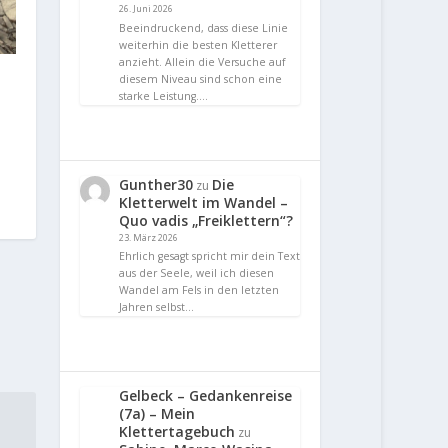
26. Juni 2026
Beeindruckend, dass diese Linie
weiterhin die besten Kletterer
anzieht. Allein die Versuche auf
diesem Niveau sind schon eine
starke Leistung.…
Gunther30
Die
zu
Kletterwelt im Wandel –
Quo vadis „Freiklettern“?
23. März 2026
Ehrlich gesagt spricht mir dein Text
aus der Seele, weil ich diesen
Wandel am Fels in den letzten
Jahren selbst…
Gelbeck – Gedankenreise
(7a) – Mein
Klettertagebuch
zu