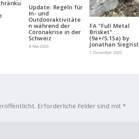
chränku
Update: Regeln für
r
In- und
e
Outdooraktivitäte
n während der
FA "Full Metal
Coronakrise in der
Brisket"
Schweiz
(9a+/5.15a) by
Jonathan Siegrist
4. Mai 2020
1. Dezember 2020
röffentlicht.
Erforderliche Felder sind mit
*