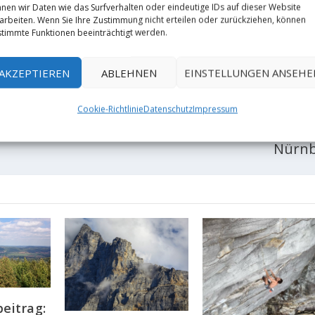
nen wir Daten wie das Surfverhalten oder eindeutige IDs auf dieser Website
arbeiten. Wenn Sie Ihre Zustimmung nicht erteilen oder zurückziehen, können
RATE:
timmte Funktionen beeinträchtigt werden.
AKZEPTIEREN
ABLEHNEN
EINSTELLUNGEN ANSEHE
NÄCHST
Cookie-Richtlinie
Datenschutz
Impressum
Hugo
Einigung im Streit im „Café Kraft
Nürn
eitrag: