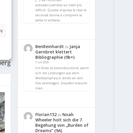
[…] via Heckmair,
autoassicurandosi sui tratti più
difficili. Questa impresa la rese la
seconda donna a compiere la
salita in solitaria…
N
E
BenReinhardt
Janja
zu
Garnbret klettert
“ in
Bibliographie (9b+)
berg
7. Juli 2026
Ich finde es beeindruckend, wenn
sich die Leistungen aus dem
Wettkampf auch direkt an den
Fels übertragen. Draußen braucht
man…
Florian152
Noah
zu
Wheeler holt sich die 7.
Begehung von „Burden of
Dreams“ (9A)