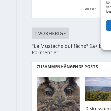
kön
ver
AKTIE:
bes
VORHERIGE
"La Mustache qui fâche" 9a+ by 
Parmentier
ZUSAMMENHÄNGENDE POSTS
Diskussionb