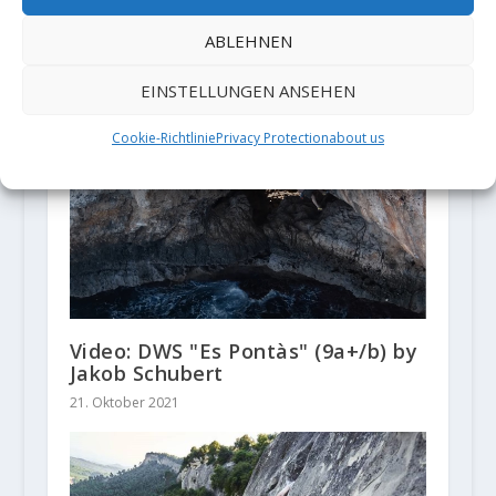
Mich Kemeter klettert
ABLEHNEN
„Alpentrilogie“ innerhalb von zwei
Monaten
EINSTELLUNGEN ANSEHEN
25. September 2019
Cookie-Richtlinie
Privacy Protection
about us
Video: DWS "Es Pontàs" (9a+/b) by
Jakob Schubert
21. Oktober 2021