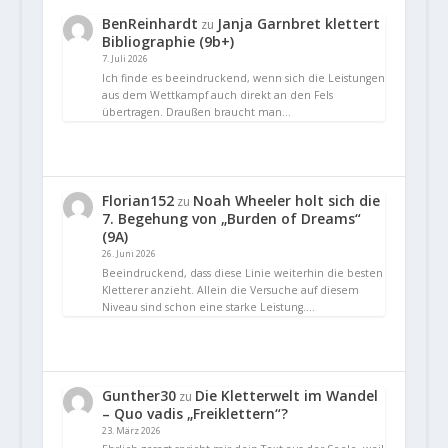
BenReinhardt
Janja Garnbret klettert
zu
Bibliographie (9b+)
7. Juli 2026
Ich finde es beeindruckend, wenn sich die Leistungen
aus dem Wettkampf auch direkt an den Fels
übertragen. Draußen braucht man…
Florian152
Noah Wheeler holt sich die
zu
7. Begehung von „Burden of Dreams“
(9A)
26. Juni 2026
Beeindruckend, dass diese Linie weiterhin die besten
Kletterer anzieht. Allein die Versuche auf diesem
Niveau sind schon eine starke Leistung.…
Gunther30
Die Kletterwelt im Wandel
zu
– Quo vadis „Freiklettern“?
23. März 2026