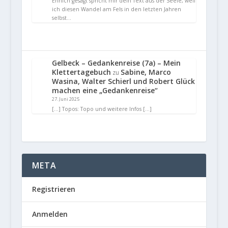
Ehrlich gesagt spricht mir dein Text aus der Seele, weil
ich diesen Wandel am Fels in den letzten Jahren
selbst…
Gelbeck – Gedankenreise (7a) – Mein
Klettertagebuch
Sabine, Marco
zu
Wasina, Walter Schierl und Robert Glück
machen eine „Gedankenreise“
27. Juni 2025
[…] Topos: Topo und weitere Infos […]
META
Registrieren
Anmelden