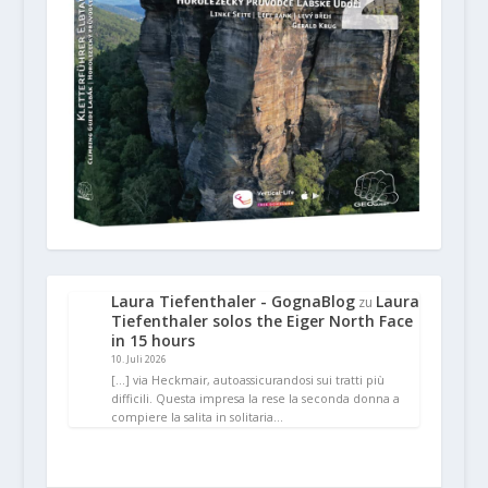
Laura Tiefenthaler - GognaBlog
Laura
zu
Tiefenthaler solos the Eiger North Face
in 15 hours
10. Juli 2026
[…] via Heckmair, autoassicurandosi sui tratti più
difficili. Questa impresa la rese la seconda donna a
compiere la salita in solitaria…