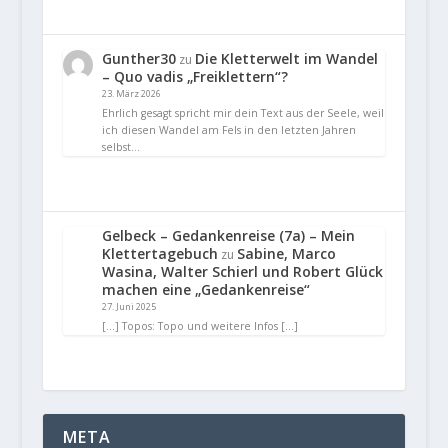
Gunther30
Die Kletterwelt im Wandel
zu
– Quo vadis „Freiklettern“?
23. März 2026
Ehrlich gesagt spricht mir dein Text aus der Seele, weil
ich diesen Wandel am Fels in den letzten Jahren
selbst…
Gelbeck – Gedankenreise (7a) – Mein
Klettertagebuch
Sabine, Marco
zu
Wasina, Walter Schierl und Robert Glück
machen eine „Gedankenreise“
27. Juni 2025
[…] Topos: Topo und weitere Infos […]
META