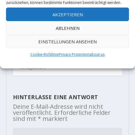
zurückziehen, können bestimmte Funktionen beeinträchtigt werden.
AKZEPTIEREN
ABLEHNEN
EINSTELLUNGEN ANSEHEN
Adam Ondra und Janja Garnbret
Cookie-Richtlinie
Privacy Protection
about us
Weltmeister im Lead
16. August 2019
HINTERLASSE EINE ANTWORT
Deine E-Mail-Adresse wird nicht
veröffentlicht.
Erforderliche Felder
sind mit
*
markiert