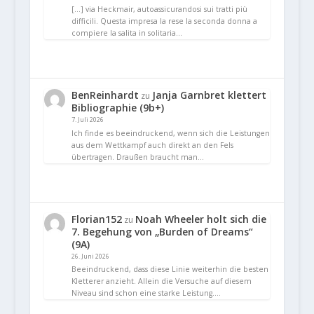
[…] via Heckmair, autoassicurandosi sui tratti più
difficili. Questa impresa la rese la seconda donna a
compiere la salita in solitaria…
BenReinhardt
Janja Garnbret klettert
zu
Bibliographie (9b+)
7. Juli 2026
Ich finde es beeindruckend, wenn sich die Leistungen
aus dem Wettkampf auch direkt an den Fels
übertragen. Draußen braucht man…
Florian152
Noah Wheeler holt sich die
zu
7. Begehung von „Burden of Dreams“
(9A)
26. Juni 2026
Beeindruckend, dass diese Linie weiterhin die besten
Kletterer anzieht. Allein die Versuche auf diesem
Niveau sind schon eine starke Leistung.…