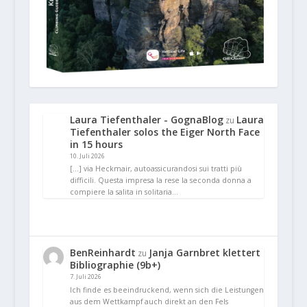
Laura Tiefenthaler - GognaBlog
Laura
zu
Tiefenthaler solos the Eiger North Face
in 15 hours
10. Juli 2026
[…] via Heckmair, autoassicurandosi sui tratti più
difficili. Questa impresa la rese la seconda donna a
compiere la salita in solitaria…
BenReinhardt
Janja Garnbret klettert
zu
Bibliographie (9b+)
7. Juli 2026
Ich finde es beeindruckend, wenn sich die Leistungen
aus dem Wettkampf auch direkt an den Fels