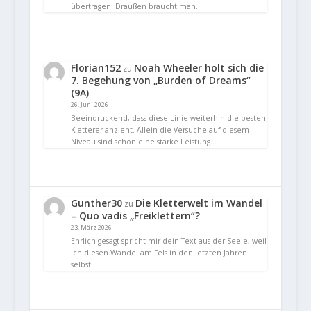
übertragen. Draußen braucht man…
Florian152
Noah Wheeler holt sich die
zu
7. Begehung von „Burden of Dreams“
(9A)
26. Juni 2026
Beeindruckend, dass diese Linie weiterhin die besten
Kletterer anzieht. Allein die Versuche auf diesem
Niveau sind schon eine starke Leistung.…
Gunther30
Die Kletterwelt im Wandel
zu
– Quo vadis „Freiklettern“?
23. März 2026
Ehrlich gesagt spricht mir dein Text aus der Seele, weil
ich diesen Wandel am Fels in den letzten Jahren
selbst…