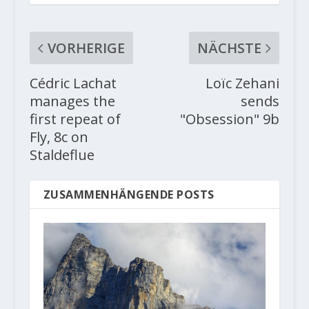
VORHERIGE
NÄCHSTE
Cédric Lachat
Loïc Zehani
manages the
sends
first repeat of
"Obsession" 9b
Fly, 8c on
Staldeflue
ZUSAMMENHÄNGENDE POSTS