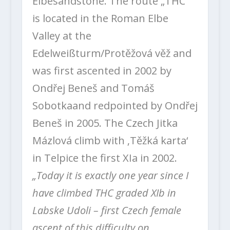
Elbesandstone. The route „THC“
is located in the Roman Elbe
Valley at the
Edelweißturm/Protěžová věž and
was first ascented in 2002 by
Ondřej Beneš and Tomáš
Sobotkaand redpointed by Ondřej
Beneš in 2005. The Czech Jitka
Mázlová climb with ‚Těžká karta‘
in Telpice the first XIa in 2002.
„Today it is exactly one year since I
have climbed THC graded XIb in
Labske Udoli – first Czech female
ascent of this difficulty on