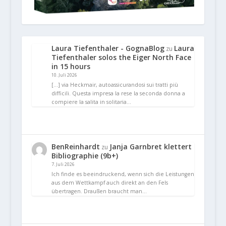
Laura Tiefenthaler - GognaBlog
Laura
zu
Tiefenthaler solos the Eiger North Face
in 15 hours
10. Juli 2026
[…] via Heckmair, autoassicurandosi sui tratti più
difficili. Questa impresa la rese la seconda donna a
compiere la salita in solitaria…
BenReinhardt
Janja Garnbret klettert
zu
Bibliographie (9b+)
7. Juli 2026
Ich finde es beeindruckend, wenn sich die Leistungen
aus dem Wettkampf auch direkt an den Fels
übertragen. Draußen braucht man…