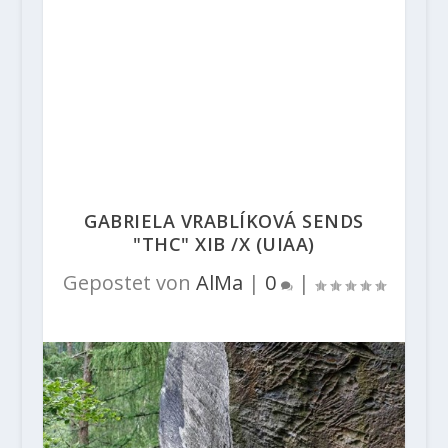
GABRIELA VRABLÍKOVÁ SENDS
"THC" XIB /X (UIAA)
Gepostet von
AlMa
|
0
|