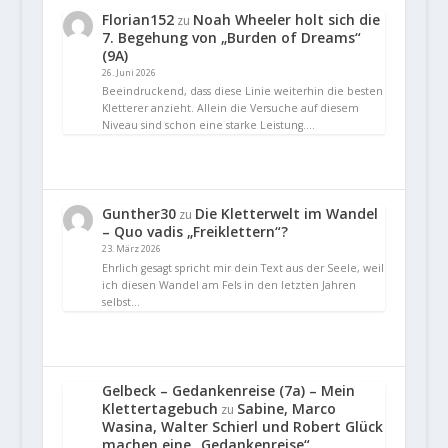
Florian152
Noah Wheeler holt sich die
zu
7. Begehung von „Burden of Dreams“
(9A)
26. Juni 2026
Beeindruckend, dass diese Linie weiterhin die besten
Kletterer anzieht. Allein die Versuche auf diesem
Niveau sind schon eine starke Leistung.…
Gunther30
Die Kletterwelt im Wandel
zu
– Quo vadis „Freiklettern“?
23. März 2026
Ehrlich gesagt spricht mir dein Text aus der Seele, weil
ich diesen Wandel am Fels in den letzten Jahren
selbst…
Gelbeck – Gedankenreise (7a) – Mein
Klettertagebuch
Sabine, Marco
zu
Wasina, Walter Schierl und Robert Glück
machen eine „Gedankenreise“